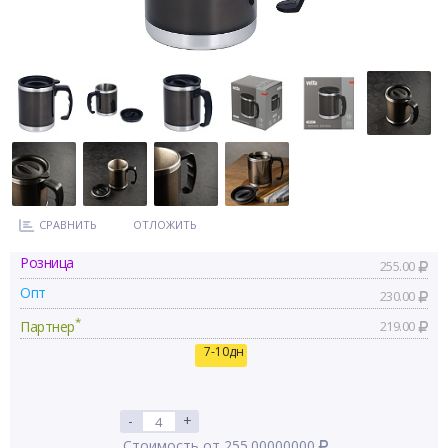
СРАВНИТЬ
ОТЛОЖИТЬ
Розница
255.00
Опт
230.00
*
Партнер
219.00
7-10дн
-
+
Стоимость от 255.00000000