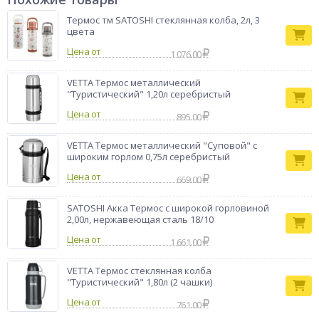
удобно использовать на отдыхе, работе и в автомобиле.
Тип товара
Термокружка
Термос тм SATOSHI стеклянная колба, 2л, 3
цвета
Бренд
Vetta
Цена от
1 076.00
VETTA Термос металлический
"Туристический" 1,20л серебристый
Цена от
895.00
VETTA Термос металлический "Суповой" с
широким горлом 0,75л серебристый
Цена от
669.00
SATOSHI Акка Термос с широкой горловиной
2,00л, нержавеющая сталь 18/10
Цена от
1 661.00
VETTA Термос стеклянная колба
"Туристический" 1,80л (2 чашки)
Цена от
761.00