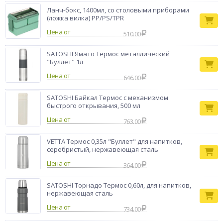
Ланч-бокс, 1400мл, со столовыми приборами
(ложка вилка) PP/PS/TPR
Цена от
510.00
SATOSHI Ямато Термос металлический
"Буллет" 1л
Цена от
646.00
SATOSHI Байкал Термос с механизмом
быстрого открывания, 500 мл
Цена от
763.00
VETTA Термос 0,35л "Буллет" для напитков,
серебристый, нержавеющая сталь
Цена от
364.00
SATOSHI Торнадо Термос 0,60л, для напитков,
нержавеющая сталь
Цена от
734.00