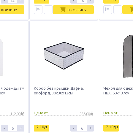
-
+
-
+
В КОРЗИНУ
В КОРЗИНУ
ия одежды тм
Короб без крышки Дафна,
Чехол для одеж
0см
оксфорд, 30x30x13см
ПВХ, 60х137см
Цена от
Цена от
112.00
386.00
7-10дн
7-10дн
-
+
-
+