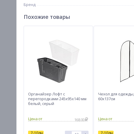
Бренд
Похожие товары
Органайзер Лофт с
Чехол для одежды,
перегородками 245х95х140 мм
60х137см
белый, серый
Цена от
Цена от
168.00
7-10дн
7-10дн