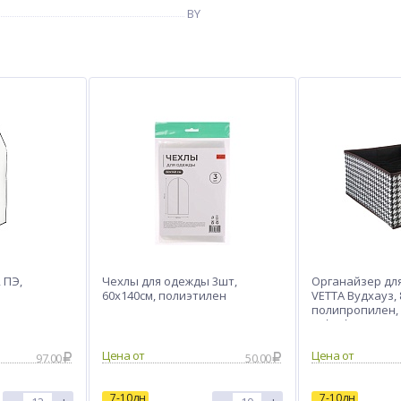
BY
 ПЭ,
Чехлы для одежды 3шт,
Органайзер дл
60х140см, полиэтилен
VETTA Вудхауз, 
полипропилен, 
44*30*20см
Цена от
Цена от
97.00
50.00
7-10дн
7-10дн