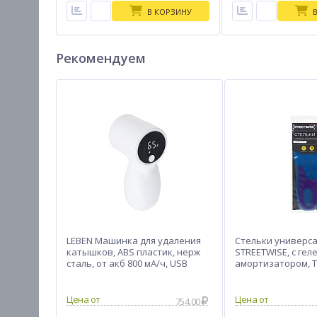
В КОРЗИНУ
Рекомендуем
LEBEN Машинка для удаления
Стельки универс
катышков, ABS пластик, нерж
STREETWISE, с ге
сталь, от акб 800 мА/ч, USB
амортизатором, ТПЭ
Type-C
47
754.00