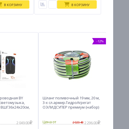
В КОРЗИНУ
В КОРЗИНУ
-12%
роводная BY
Шланг поливочный 19 мм, 20 м,
Противос
 светомузыка,
3-х сл.армир.ГидроАгрегат
на пол тм
, ВШГ36x24x20см,
ОЭЛИДСУПЕР премиум (набор)
темноте, 
АКЦИЯ
прозрач
2 049.00
2 296.00
2 020.48