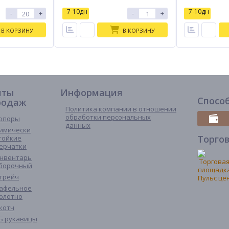
7-10дн
7-10дн
-
+
-
+
В КОРЗИНУ
В КОРЗИНУ
иты
Информация
Спосо
родаж
Политика компании в отношении
обработки персональных
опоры
данных
имически
Торго
тойкие
ерчатки
нвентарь
борочный
трейч
афельное
олотно
котч
Б рукавицы