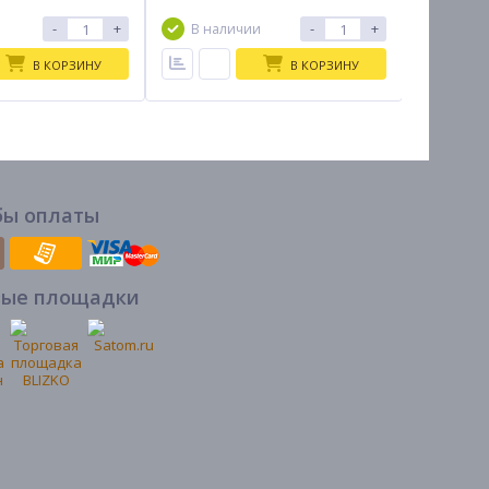
7-10дн
-
+
-
+
В наличии
В КОРЗИНУ
В КОРЗИНУ
бы оплаты
вые площадки