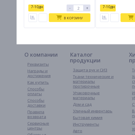
7-10дн
7-10дн
-
+
В КОРЗИНУ
О компании
Каталог
Х
продукции
п
Реквизиты
Защита рук и СИЗ
Т
Награды и
достижения
Ткани технические и
Х
материалы
с
Как купить
протирочные
п
Способы
Упаковочные
И
оплаты
материалы
у
Способы
Дом и сад
С
доставки
Уличный инвентарь
В
Правила
п
возврата
Бытовая химия
С
Сервисные
Инструменты
центры
Х
Авто
Обзоры и