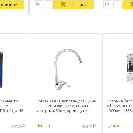
В КОРЗИНУ
В КОРЗИНУ
альные тм
СоюзКран Смеситель для кухни,
Колонка бесп
левым
высокий излив 25см, керам.
VibeGo, 10Вт,
, п/э, р. 42-
картридж 35мм, хром, цинк,
1500мАч, USB
SK01-T103
чёрный
240.00
984.00