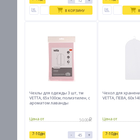
-
+
В КОРЗИНУ
Чехлы для одежды 3 шт, тм
Чехол для хранен
VETTA, 65х100см, полиэтилен, с
VETTA, ПЕВА, 60x14
ароматом лаванды
Цена от
Цена от
50.00
7-10дн
7-10дн
-
+