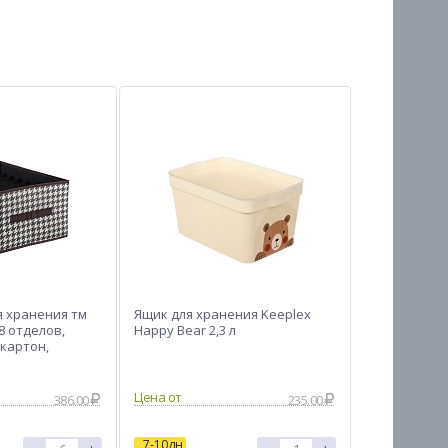
я хранения тм
Ящик для хранения Keeplex
8 отделов,
Happy Bear 2,3 л
картон,
Цена от
386.00
235.00
7-10дн