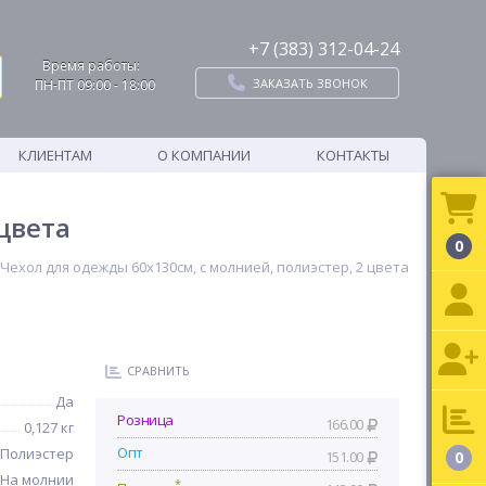
+7 (383) 312-04-24
Время работы:
ЗАКАЗАТЬ ЗВОНОК
ПН-ПТ 09:00 - 18:00
КЛИЕНТАМ
О КОМПАНИИ
КОНТАКТЫ
цвета
0
Чехол для одежды 60х130см, с молнией, полиэстер, 2 цвета
СРАВНИТЬ
Да
Розница
166.00
0,127 кг
Опт
Полиэстер
151.00
0
На молнии
*