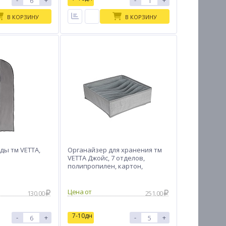
-
+
-
+
В КОРЗИНУ
В КОРЗИНУ
ды тм VETTA,
Органайзер для хранения тм
VETTA Джойс, 7 отделов,
полипропилен, картон,
32x32x10см
Цена от
130.00
251.00
7-10дн
-
+
-
+