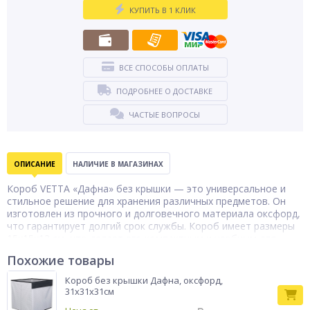
КУПИТЬ В 1 КЛИК
ВСЕ СПОСОБЫ ОПЛАТЫ
ПОДРОБНЕЕ О ДОСТАВКЕ
ЧАСТЫЕ ВОПРОСЫ
ОПИСАНИЕ
НАЛИЧИЕ В МАГАЗИНАХ
Короб VETTA «Дафна» без крышки — это универсальное и
стильное решение для хранения различных предметов. Он
изготовлен из прочного и долговечного материала оксфорд,
что гарантирует долгий срок службы. Короб имеет размеры
15x15x13 см, что делает его компактным и удобным для
использования в любом помещении. Благодаря своему
Похожие товары
стильному дизайну с чёрно-белым рисунком в горошек, он
прекрасно впишется в любой интерьер и станет его
Короб без крышки Дафна, оксфорд,
изюминкой. Прост в уходе и обслуживании. При
31x31x31см
необходимости его можно легко очистить от загрязнений с