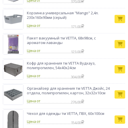
Цена от
помощью влажной тряпки или губки. Это делает его
370.00
идеальным выбором для повседневного использования.
Бренд
Корзинка универсальная "Mango" 2,4л.
VETTA
230х160х90мм (серый)
Цена от
171.00
Пакет вакуумный тм VETTA, 68х98см, с
ароматом лаванды
Цена от
123.00
Кофр для хранения тм VETTA Вудхауз,
полипропилен, 54x40x24см
Цена от
304.00
Органайзер для хранения тм VETTA Джойс, 24
отдела, полипропилен, картон, 32x32x10см
Цена от
276.00
Чехол для одежды тм VETTA, ПВХ, 60х100см
Цена от
154.00