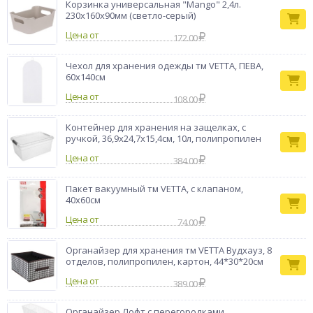
Корзинка универсальная "Mango" 2,4л.
230х160х90мм (светло-серый)
Цена от
172.00
Чехол для хранения одежды тм VETTA, ПЕВА,
60x140см
Цена от
108.00
Контейнер для хранения на защелках, с
ручкой, 36,9х24,7х15,4см, 10л, полипропилен
Цена от
384.00
Пакет вакуумный тм VETTA, с клапаном,
40x60см
Цена от
74.00
Органайзер для хранения тм VETTA Вудхауз, 8
отделов, полипропилен, картон, 44*30*20см
Цена от
389.00
Органайзер Лофт с перегородками