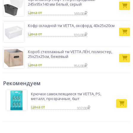
245х95х140 мм белый, серый
Цена от
169.00
Кофр складной тм VETTA, оксфорд, 40х25х20см
Цена от
320.00
Короб стеллажный тм VETTA ЛЁН, полиэстер,
25х25х25см, бежевый
Цена от
356.00
Рекомендуем
Крючки самоклеящиеся тм VETTA, PS,
металл, прозрачные, 6шт
107.00