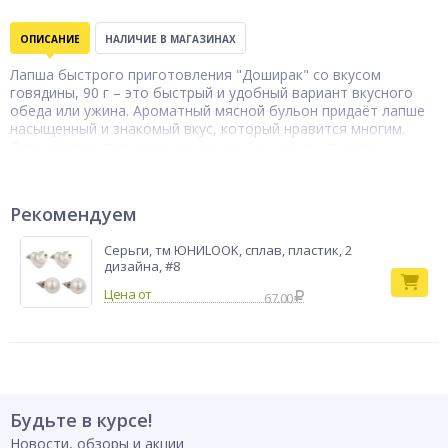
ОПИСАНИЕ
НАЛИЧИЕ В МАГАЗИНАХ
Лапша быстрого приготовления "Доширак" со вкусом
говядины, 90 г – это быстрый и удобный вариант вкусного
обеда или ужина. Ароматный мясной бульон придаёт лапше
насыщенный и знакомый вкус, который нравится многим.
Лапша готовится всего за несколько минут – просто
добавьте горячую воду, и блюдо готово! Удобная упаковка
делает её отличным выбором для перекуса на работе, дома
или в дороге.
Рекомендуем
Серьги, тм ЮНИLOOK, сплав, пластик, 2
дизайна, #8
67.00
Будьте в курсе!
Новости, обзоры и акции