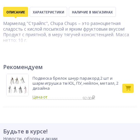
ОПИСАНИЕ
ХАРАКТЕРИСТИКИ
НАЛИЧИЕ В МАГАЗИНАХ
Мармелад "Страйпс", Chupa Chups – это разноцветная
сладость с кислой посыпкой и ярким фруктовым вкусом!
Продукт с приятной, в меру тягучей консистенцией. Масса
нетто: 10 г.
Тип товара
Мармелад
Бренд
Chupa Chups
Рекомендуем
Подвеска брелок шнур паракорд 2 шт и
шарм игрушка тм ЮL, ПУ, нейлон, металл, 2
дизайна
92.00
Будьте в курсе!
Новости, обзоры и акции