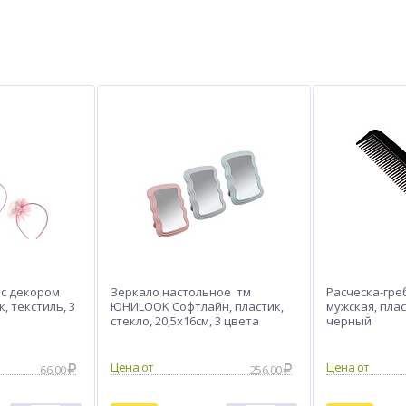
 с декором
Зеркало настольное тм
Расческа-гр
, текстиль, 3
ЮНИLOOK Софтлайн, пластик,
мужская, плас
стекло, 20,5х16см, 3 цвета
черный
66.00
256.00