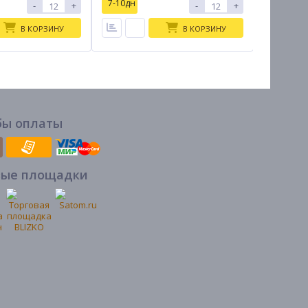
7-10дн
7-10дн
-
+
-
+
В КОРЗИНУ
В КОРЗИНУ
бы оплаты
вые площадки