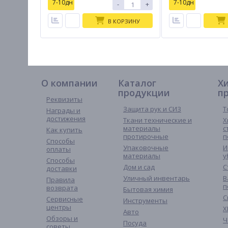
7-10дн
7-10дн
-
+
В КОРЗИНУ
О компании
Каталог
Х
продукции
п
Реквизиты
Защита рук и СИЗ
Т
Награды и
достижения
Ткани технические и
Х
материалы
с
Как купить
протирочные
п
Способы
Упаковочные
И
оплаты
материалы
у
Способы
Дом и сад
С
доставки
Уличный инвентарь
В
Правила
п
возврата
Бытовая химия
С
Сервисные
Инструменты
центры
Х
Авто
Обзоры и
Ч
Посуда
советы