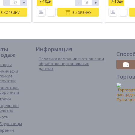
7-10дн
7-10дн
-
+
-
+
В КОРЗИНУ
В КОРЗИНУ
иты
Информация
Спосо
родаж
Политика компании в отношении
обработки персональных
опоры
данных
имически
Торго
тойкие
ерчатки
нвентарь
борочный
трейч
афельное
олотно
котч
Б рукавицы
еренки