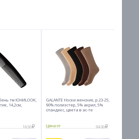
ебень тм ЮНИLOOK,
GALANTE Носки женские, р.23-25,
ЮНИLOOK 
тик, 14,2см,
90% полиэстер, 5% акрил, 5%
книпсеров
спандекс, цвета в ас-те
/ 5,2см
16.50
94.00