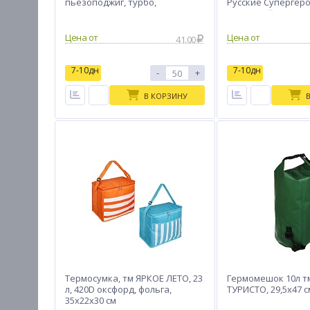
пьезоподжиг, турбо,
Русские Супергерои
7,94х2,37х1,19 см
алюминий
Цена от
Цена от
41.00
7-10дн
7-10дн
-
+
В КОРЗИНУ
Термосумка, тм ЯРКОЕ ЛЕТО, 23
Гермомешок 10л т
л, 420D оксфорд, фольга,
ТУРИСТО, 29,5х47 с
35х22х30 см