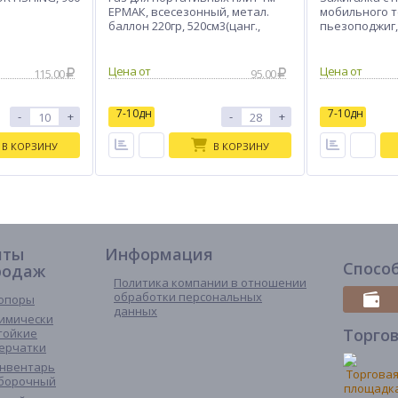
ЕРМАК, всесезонный, метал.
мобильного т
баллон 220гр, 520см3(цанг.,
пьезоподжиг,
ЕАЭС)
7,94х2,37х1,19
115.00
95.00
7-10дн
7-10дн
-
+
-
+
В КОРЗИНУ
В КОРЗИНУ
иты
Информация
Спосо
родаж
Политика компании в отношении
обработки персональных
опоры
данных
имически
Торго
тойкие
ерчатки
нвентарь
борочный