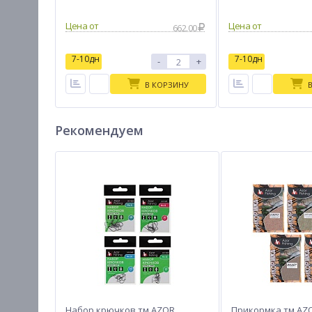
Цена от
Цена от
662.00
7-10дн
7-10дн
-
+
В КОРЗИНУ
Рекомендуем
Набор крючков тм AZOR
Прикормка тм AZO