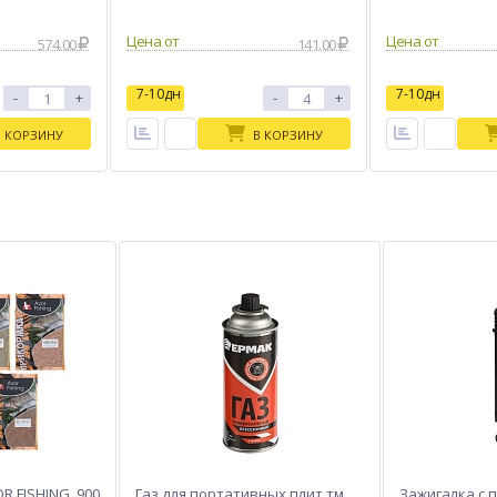
Цена от
Цена от
574.00
141.00
7-10дн
7-10дн
-
+
-
+
В КОРЗИНУ
В КОРЗИНУ
R FISHING, 900
Газ для портативных плит тм
Зажигалка с 