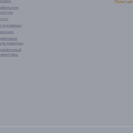
трейч
афельное
олотно
котч
Б рукавицы
еренки
ифровые
ультиметры
оливочный
нвентарь