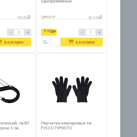
однорежимный
Цена от
740.00
421.00
7-10дн
-
+
-
+
В КОРЗИНУ
В КОРЗИНУ
ический, тм BY
Перчатки кевларовые тм
рои, 5 см,
РУССО ТУРИСТО