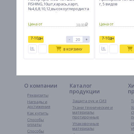
FISHING,10шт,карась,карп,
г, 5 видов
№4,6,8,10,12,высокоуглеродиста
я сталь,черный никель
38.00
7-10дн
7-10дн
-
+
В КОРЗИНУ
О компании
Каталог
Х
продукции
п
Реквизиты
Защита рук и СИЗ
Т
Награды и
достижения
Ткани технические и
Х
материалы
с
Как купить
протирочные
п
Способы
Упаковочные
И
оплаты
материалы
у
Способы