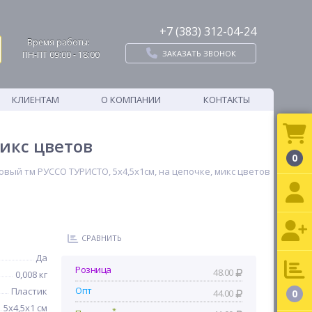
+7 (383) 312-04-24
Время работы:
ЗАКАЗАТЬ ЗВОНОК
ПН-ПТ 09:00 - 18:00
КЛИЕНТАМ
О КОМПАНИИ
КОНТАКТЫ
икс цветов
0
овый тм РУССО ТУРИСТО, 5х4,5х1см, на цепочке, микс цветов
СРАВНИТЬ
Да
Розница
48.00
0,008 кг
Опт
Пластик
44.00
0
5х4,5х1 см
*