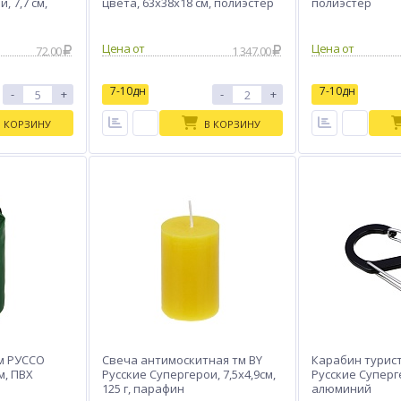
, 7,7 см,
цвета, 63х38х18 см, полиэстер
полиэстер
Цена от
Цена от
72.00
1 347.00
7-10дн
7-10дн
-
+
-
+
В КОРЗИНУ
В КОРЗИНУ
м РУССО
Свеча антимоскитная тм BY
Карабин турист
м, ПВХ
Русские Супергерои, 7,5х4,9см,
Русские Суперге
125 г, парафин
алюминий