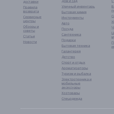
Дом и сад
С
доставки
Уличный инвентарь
В
Правила
п
возврата
Бытовая химия
С
Сервисные
Инструменты
центры
Х
Авто
Обзоры и
Ч
Посуда
советы
Ц
Сантехника
Статьи
м
Подарки
Новости
П
Бытовая техника
и
Галантерея
Детство
Спорт и отдых
Ароматизаторы
Туризм и рыбалка
Электротехника и
мобильные
аксессуары
Хозтовары
Спецодежда