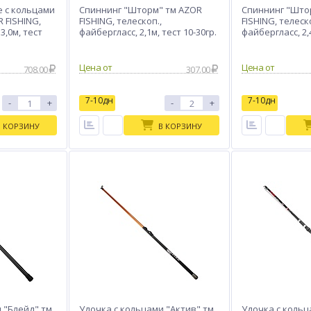
 с кольцами
Спиннинг "Шторм" тм AZOR
Спиннинг "Што
 FISHING,
FISHING, телескоп.,
FISHING, телеск
3,0м, тест
файбергласс, 2,1м, тест 10-30гр.
файбергласс, 2,4
Цена от
Цена от
708.00
307.00
7-10дн
7-10дн
-
+
-
+
В КОРЗИНУ
В КОРЗИНУ
 "Блейд" тм
Удочка с кольцами "Актив" тм
Удочка с кольц