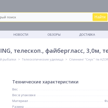
Найти
М
НОВОСТИ
ОБЗОРЫ
ДОСТАВКА
NG, телескоп., файбергласс, 3,0м, те
ей рыбалки
Телескопические удилища
Спиннинг "Снук" тм AZOR F
Технические характеристики
Вес
Вес в упаковке
Материал
Ф
Размер