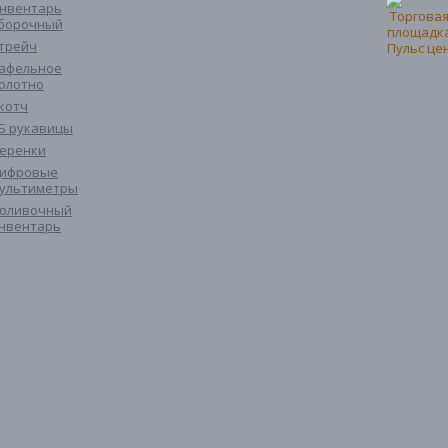
нвентарь
борочный
трейч
афельное
олотно
котч
Б рукавицы
еренки
ифровые
ультиметры
оливочный
нвентарь