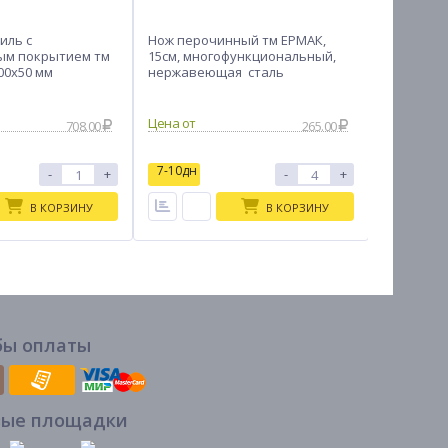
иль с
Нож перочинный тм ЕРМАК,
Перчатки
ым покрытием тм
15см, многофункциональный,
РУССО Т
00х50 мм
нержавеющая сталь
708.00
265.00
7-10дн
7-10дн
-
+
-
+
В КОРЗИНУ
В КОРЗИНУ
бы оплаты
вые площадки