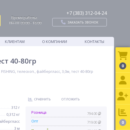
+7 (383) 312-04-24
Время работы:
ЗАКАЗАТЬ ЗВОНОК
ПН-ПТ 09:00 - 18:00
КЛИЕНТАМ
О КОМПАНИИ
КОНТАКТЫ
ст 40-80гр
0
ISHING, телескоп., файбергласс, 3,0м, тест 40-80гр
СРАВНИТЬ
ОТЛОЖИТЬ
312 г
Розница
794.00
0,312 кг
Опт
айбергласс
719.00
0
3 м
*