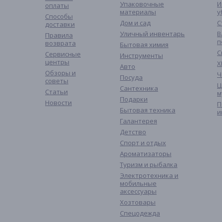
Упаковочные
И
оплаты
материалы
у
Способы
Дом и сад
С
доставки
Уличный инвентарь
В
Правила
п
возврата
Бытовая химия
С
Сервисные
Инструменты
центры
Х
Авто
Обзоры и
Ч
Посуда
советы
Ц
Сантехника
Статьи
м
Подарки
Новости
П
Бытовая техника
и
Галантерея
Детство
Спорт и отдых
Ароматизаторы
Туризм и рыбалка
Электротехника и
мобильные
аксессуары
Хозтовары
Спецодежда