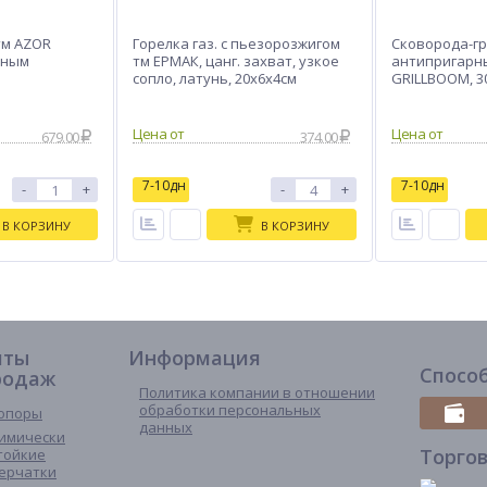
тм AZOR
Горелка газ. с пьезорозжигом
Сковорода-гр
нным
тм ЕРМАК, цанг. захват, узкое
антипригарн
сопло, латунь, 20х6х4см
GRILLBOOM, 3
679.00
374.00
7-10дн
7-10дн
-
+
-
+
В КОРЗИНУ
В КОРЗИНУ
иты
Информация
Спосо
родаж
Политика компании в отношении
обработки персональных
опоры
данных
имически
Торго
тойкие
ерчатки