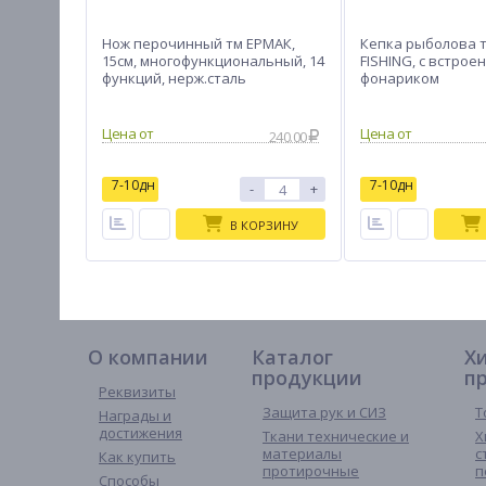
Нож перочинный тм ЕРМАК,
Кепка рыболова 
15см, многофункциональный, 14
FISHING, с встрое
функций, нерж.сталь
фонариком
240.00
7-10дн
7-10дн
-
+
В КОРЗИНУ
О компании
Каталог
Х
продукции
п
Реквизиты
Защита рук и СИЗ
Т
Награды и
достижения
Ткани технические и
Х
материалы
с
Как купить
протирочные
п
Способы