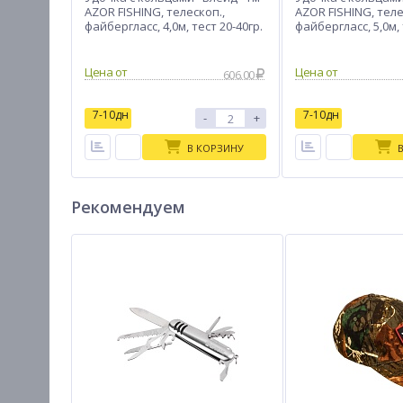
AZOR FISHING, телескоп.,
AZOR FISHING, теле
файбергласс, 4,0м, тест 20-40гр.
файбергласс, 5,0м, 
Цена от
Цена от
606.00
7-10дн
7-10дн
-
+
В КОРЗИНУ
Рекомендуем