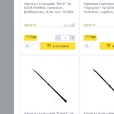
Удочка с кольцами "Вега" тм
Удилище карповое
AZOR FISHING, телескоп.,
"Геркулес" тм AZOR
файбергласс, 4,2м, тест 10-30гр.
телескоп., карбон, 
100-300гр.
Цена от
Цена от
747.00
7-10дн
7-10дн
-
+
В КОРЗИНУ
Удочка с кольцами "Блейд" тм
Удочка с кольцами