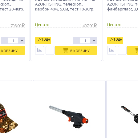
скоп.,
AZOR FISHING, телескоп.,
AZOR FISHING, т
тест 20-40гр.
карбон 40%, 5,0м, тест 10-30гр.
файбергласс, 3,0
Цена от
Цена от
708.00
1 407.00
7-10дн
7-10дн
-
+
-
+
В КОРЗИНУ
В КОРЗИНУ