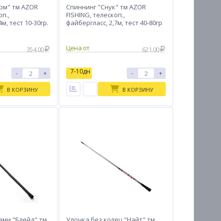
рм" тм AZOR
Спиннинг "Снук" тм AZOR
оп.,
FISHING, телескоп.,
м, тест 10-30гр.
файбергласс, 2,7м, тест 40-80гр
Цена от
354.00
621.00
7-10дн
-
+
-
+
В КОРЗИНУ
В КОРЗИНУ
ами "Блейд" тм
Удочка без колец "Найт" тм