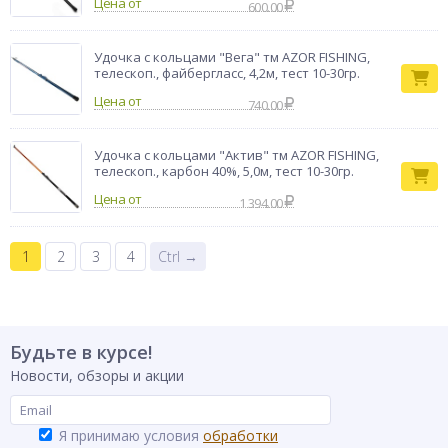
Цена от
600.00
Удочка с кольцами "Вега" тм AZOR FISHING,
телескоп., файбергласс, 4,2м, тест 10-30гр.
Цена от
740.00
Удочка с кольцами "Актив" тм AZOR FISHING,
телескоп., карбон 40%, 5,0м, тест 10-30гр.
Цена от
1 394.00
1
2
3
4
Ctrl →
Будьте в курсе!
Новости, обзоры и акции
Я принимаю условия
обработки