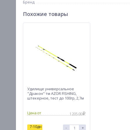
Бренд
Похожие товары
Удилище универсальное
"Дракон" тм AZOR FISHING,
штекерное, тест до 100гр, 2,7м
Цена от
1 205.00
7-10дн
-
+