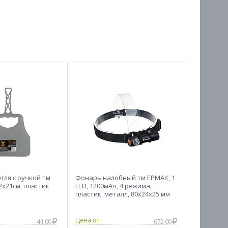
гля с ручкой тм
Фонарь налобный тм ЕРМАК, 1
Пила тур
2х21см, пластик
LED, 1200мАч, 4 режима,
Русские С
пластик, металл, 80х24х25 мм
ручками 
41.00
672.00