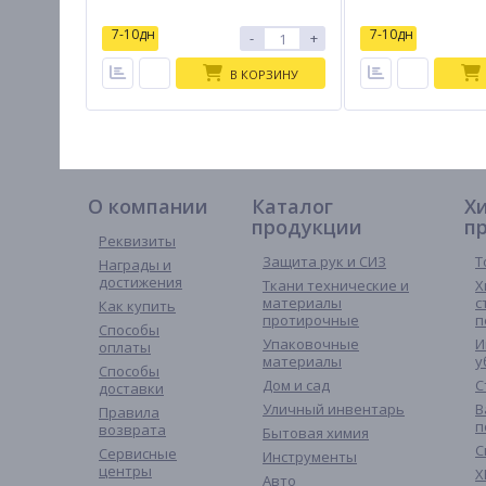
7-10дн
7-10дн
-
+
В КОРЗИНУ
О компании
Каталог
Х
продукции
п
Реквизиты
Защита рук и СИЗ
Т
Награды и
достижения
Ткани технические и
Х
материалы
с
Как купить
протирочные
п
Способы
Упаковочные
И
оплаты
материалы
у
Способы
Дом и сад
С
доставки
Уличный инвентарь
В
Правила
п
возврата
Бытовая химия
С
Сервисные
Инструменты
центры
Х
Авто