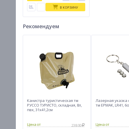
В КОРЗИНУ
Рекомендуем
Канистра туристическая тм
Лазерная указка 
РУССО ТУРИСТО, складная, 8л,
тм ЕРМАК, LR41, 6
пвх, 31х41,2см
238.00