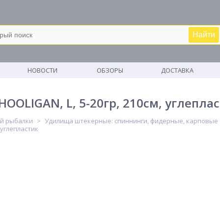
Найти
М
НОВОСТИ
ОБЗОРЫ
ДОСТАВКА
OOLIGAN, L, 5-20гр, 210см, углепла
ей рыбалки
Удилища штекерные: спиннинги, фидерные, карповые
 углепластик