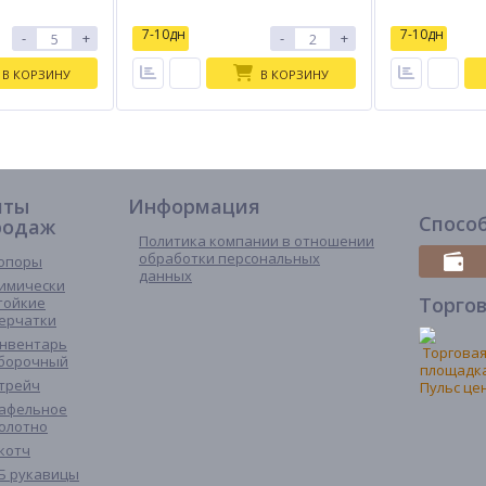
7-10дн
7-10дн
-
+
-
+
В КОРЗИНУ
В КОРЗИНУ
иты
Информация
Спосо
родаж
Политика компании в отношении
обработки персональных
опоры
данных
имически
Торго
тойкие
ерчатки
нвентарь
борочный
трейч
афельное
олотно
котч
Б рукавицы