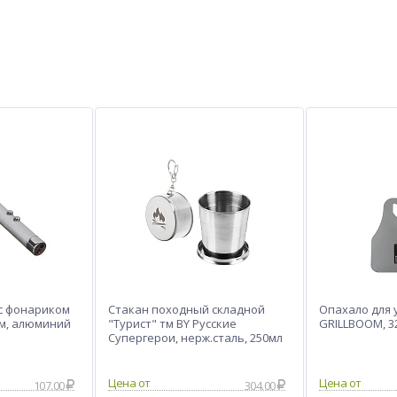
с фонариком
Стакан походный складной
Опахало для у
см, алюминий
"Турист" тм BY Русские
GRILLBOOM, 3
Супергерои, нерж.сталь, 250мл
107.00
304.00