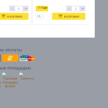
7-10дн
7-10дн
-
+
-
+
В КОРЗИНУ
В КОРЗИНУ
бы оплаты
вые площадки