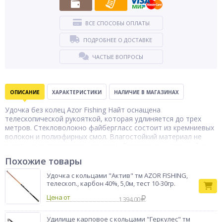
ВСЕ СПОСОБЫ ОПЛАТЫ
ПОДРОБНЕЕ О ДОСТАВКЕ
ЧАСТЫЕ ВОПРОСЫ
ОПИСАНИЕ
ХАРАКТЕРИСТИКИ
НАЛИЧИЕ В МАГАЗИНАХ
Удочка без колец Azor Fishing Найт оснащена
телескопической рукояткой, которая удлиняется до трех
метров. Стекловолокно файбергласс состоит из кремниевых
волокон и полиэфирных смол. Влагостойкий материал не
гниет, не подвергается коррозии. Долговечен и прочный он
не теряет первоначальных свойств в широком диапазоне
Похожие товары
температур — от +170 до – 70 градусов. Удилище подходит
для приманок весом 2-25 грамм.
Удочка с кольцами "Актив" тм AZOR FISHING,
Тип товара
телескоп., карбон 40%, 5,0м, тест 10-30гр.
Удочка
Бренд
Azor fishing
Цена от
1 394.00
Удилище карповое с кольцами "Геркулес" тм