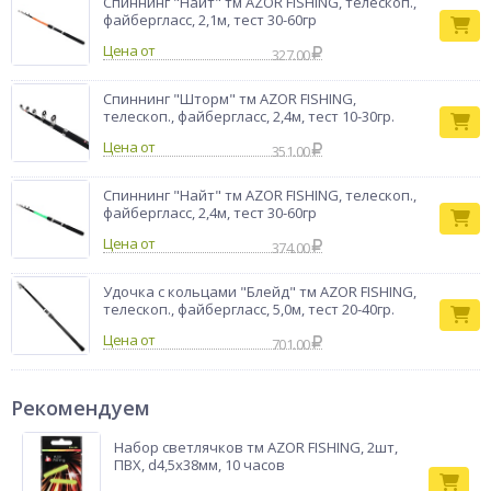
Спиннинг "Найт" тм AZOR FISHING, телескоп.,
файбергласс, 2,1м, тест 30-60гр
Цена от
327.00
Спиннинг "Шторм" тм AZOR FISHING,
телескоп., файбергласс, 2,4м, тест 10-30гр.
Цена от
351.00
Спиннинг "Найт" тм AZOR FISHING, телескоп.,
файбергласс, 2,4м, тест 30-60гр
Цена от
374.00
Удочка с кольцами "Блейд" тм AZOR FISHING,
телескоп., файбергласс, 5,0м, тест 20-40гр.
Цена от
701.00
Рекомендуем
Набор светлячков тм AZOR FISHING, 2шт,
ПВХ, d4,5x38мм, 10 часов