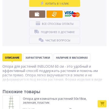
КУПИТЬ В 1 КЛИК
ВСЕ СПОСОБЫ ОПЛАТЫ
ПОДРОБНЕЕ О ДОСТАВКЕ
ЧАСТЫЕ ВОПРОСЫ
ОПИСАНИЕ
ХАРАКТЕРИСТИКИ
НАЛИЧИЕ В МАГАЗИНАХ
Опора для растений INBLOOM 60 см - это удобный и
эффективный способ поддержать растения и помочь им
расти прямо. Опора легко вкручивается в землю и не
деформируется под весом растения. Форма изделия в виде
дуги обеспечивает растению опору с разных сторон и
помогает удерживать его на нужной высоте. Эта опора
Похожие товары
идеально подходит для поддержки растений в горшках и в
грунте, а также для использования в огородах, на балконах и
Опора для комнатных растений 50х18см,
террасах. Простая в использовании, она предлагает
зеленая, пластик
надежную поддержку для ваших растений в течение всего