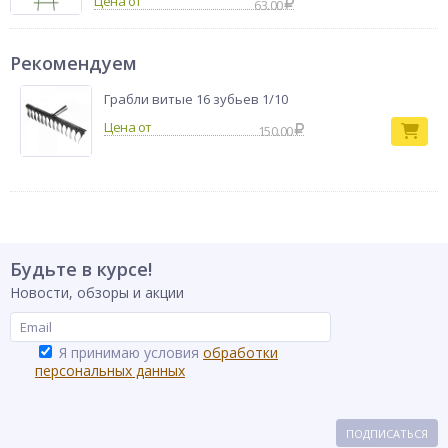
Цена от
сезона роста.
63.00
Опора для
Тип товара
растений
Рекомендуем
Бренд
INBLOOM
Грабли витые 16 зубьев 1/10
150.00
Будьте в курсе!
Новости, обзоры и акции
Я принимаю условия
обработки
персональных данных
ПОДПИСАТЬСЯ