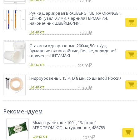
72.00
Ручка шариковая BRAUBERG "ULTRA ORANGE",
СИНЯЯ, узел 0,7 мм, чернила ГЕРМАНИЯ,
наконечник ШВЕЙЦАРИЯ,
Цена от
13.30
Стаканы одноразовые 200мл, 50шт/уп,
бумажные однослойные, белые, холодное/
горячее, HUHTAMAKI
Цена от
225.00
Гидроуровень L 15 м, D 8 мм, со шкалой Россия
Цена от
150.00
Рекомендуем
Мыло туалетное 100 г, "Банное"
АГРОПРОМ-ЮГ, натуральное, 486785
20.50