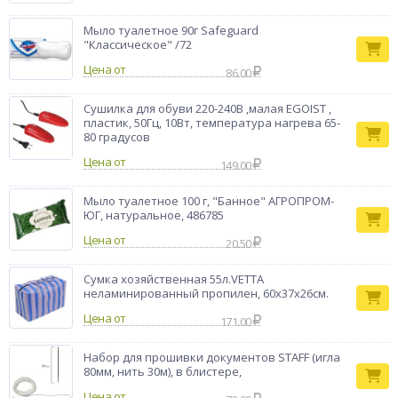
Мыло туалетное 90г Safeguard
"Классическое" /72
Цена от
86.00
Сушилка для обуви 220-240В ,малая EGOIST ,
пластик, 50Гц, 10Вт, температура нагрева 65-
80 градусов
Цена от
149.00
Мыло туалетное 100 г, "Банное" АГРОПРОМ-
ЮГ, натуральное, 486785
Цена от
20.50
Сумка хозяйственная 55л.VETTA
неламинированный пропилен, 60х37х26см.
Цена от
171.00
Набор для прошивки документов STAFF (игла
80мм, нить 30м), в блистере,
Цена от