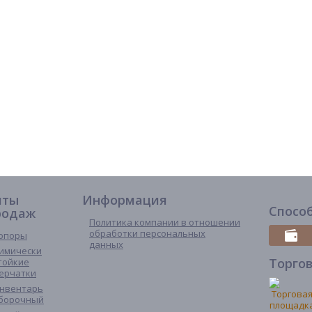
иты
Информация
Спосо
родаж
Политика компании в отношении
обработки персональных
опоры
данных
имически
Торго
тойкие
ерчатки
нвентарь
борочный