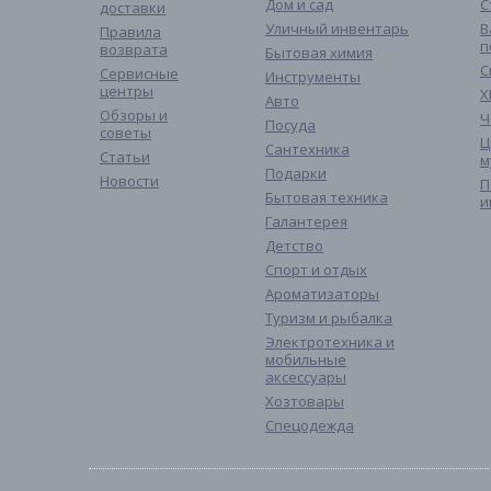
Дом и сад
С
доставки
Уличный инвентарь
В
Правила
п
возврата
Бытовая химия
С
Сервисные
Инструменты
центры
Х
Авто
Обзоры и
Ч
Посуда
советы
Ц
Сантехника
Статьи
м
Подарки
Новости
П
Бытовая техника
и
Галантерея
Детство
Спорт и отдых
Ароматизаторы
Туризм и рыбалка
Электротехника и
мобильные
аксессуары
Хозтовары
Спецодежда