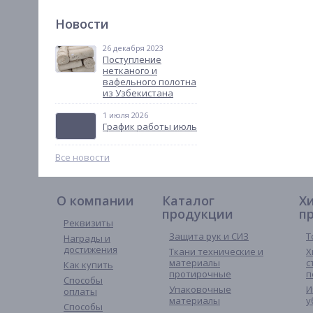
Новости
26 декабря 2023
Поступление
нетканого и
вафельного полотна
из Узбекистана
1 июля 2026
График работы июль
Все новости
О компании
Каталог
Х
продукции
п
Реквизиты
Защита рук и СИЗ
Т
Награды и
достижения
Ткани технические и
Х
материалы
с
Как купить
протирочные
п
Способы
Упаковочные
И
оплаты
материалы
у
Способы