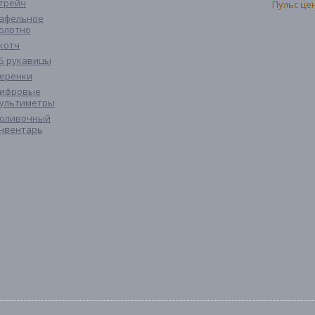
трейч
афельное
олотно
котч
Б рукавицы
еренки
ифровые
ультиметры
оливочный
нвентарь