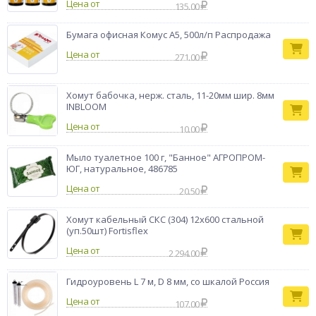
Цена от
135.00
Бумага офисная Комус А5, 500л/п Распродажа
Цена от
271.00
Хомут бабочка, нерж. сталь, 11-20мм шир. 8мм
INBLOOM
Цена от
10.00
Мыло туалетное 100 г, "Банное" АГРОПРОМ-
ЮГ, натуральное, 486785
Цена от
20.50
Хомут кабельный СКС (304) 12х600 стальной
(уп.50шт) Fortisflex
Цена от
2 294.00
Гидроуровень L 7 м, D 8 мм, со шкалой Россия
Цена от
107.00