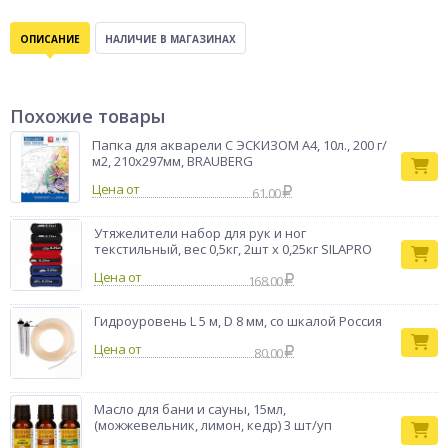
ОПИСАНИЕ
НАЛИЧИЕ В МАГАЗИНАХ
Похожие товары
Папка для акварели С ЭСКИЗОМ А4, 10л., 200 г/
м2, 210х297мм, BRAUBERG
Цена от
61.00
Утяжелители набор для рук и ног
текстильный, вес 0,5кг, 2шт х 0,25кг SILAPRO
Цена от
168.00
Гидроуровень L 5 м, D 8 мм, со шкалой Россия
Цена от
80.00
Масло для бани и сауны, 15мл,
(можжевельник, лимон, кедр) 3 шт/уп