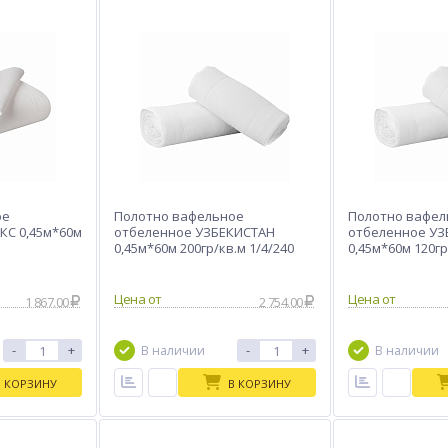
ое
Полотно вафельное
Полотно вафел
КС 0,45м*60м
отбеленное УЗБЕКИСТАН
отбеленное УЗ
0,45м*60м 200гр/кв.м 1/4/240
0,45м*60м 120гр
Цена от
Цена от
1 867.00
2 754.00
-
+
-
+
В наличии
В наличии
В КОРЗИНУ
В КОРЗИНУ