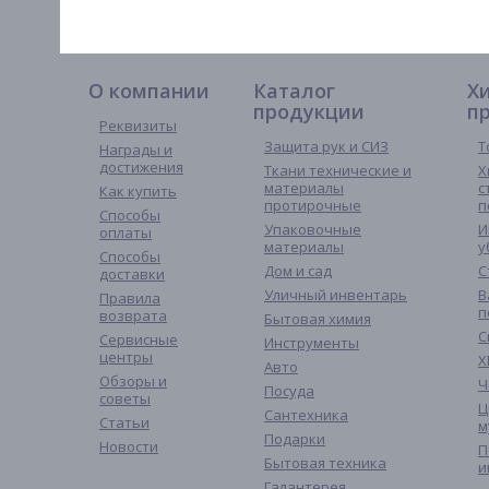
О компании
Каталог
Х
продукции
п
Реквизиты
Защита рук и СИЗ
Т
Награды и
достижения
Ткани технические и
Х
материалы
с
Как купить
протирочные
п
Способы
Упаковочные
И
оплаты
материалы
у
Способы
Дом и сад
С
доставки
Уличный инвентарь
В
Правила
п
возврата
Бытовая химия
С
Сервисные
Инструменты
центры
Х
Авто
Обзоры и
Ч
Посуда
советы
Ц
Сантехника
Статьи
м
Подарки
Новости
П
Бытовая техника
и
Галантерея