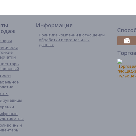
иты
Информация
Спосо
родаж
Политика компании в отношении
обработки персональных
опоры
данных
имически
Торго
тойкие
ерчатки
нвентарь
борочный
трейч
афельное
олотно
котч
Б рукавицы
еренки
ифровые
ультиметры
оливочный
нвентарь