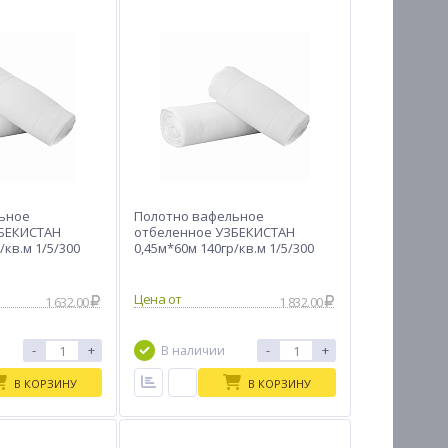
ьное
Полотно вафельное
БЕКИСТАН
отбеленное УЗБЕКИСТАН
/кв.м 1/5/300
0,45м*60м 140гр/кв.м 1/5/300
Цена от
1 632.00
1 832.00
-
+
-
+
В наличии
В КОРЗИНУ
В КОРЗИНУ