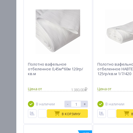
Полотно вафельное
Полотно вафельн
отбеленное 0,45м*60м 120гр/
отбеленное НАВТЕ
кв.м
125гр/кв.м 1/7/420
Цена от
Цена от
1 380.00
-
+
В наличии
В наличии
В КОРЗИНУ