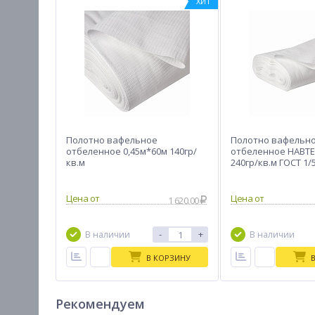
ХИТ
Полотно вафельное
Полотно вафельн
отбеленное 0,45м*60м 140гр/
отбеленное НАВТЕ
кв.м
240гр/кв.м ГОСТ 1/
Цена от
Цена от
1 620.00
-
+
В наличии
В наличии
В КОРЗИНУ
Рекомендуем