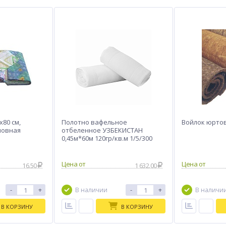
х80 см,
Полотно вафельное
Войлок юрто
шовная
отбеленное УЗБЕКИСТАН
0,45м*60м 120гр/кв.м 1/5/300
16.50
1 632.00
-
+
-
+
В наличии
В наличи
В КОРЗИНУ
В КОРЗИНУ