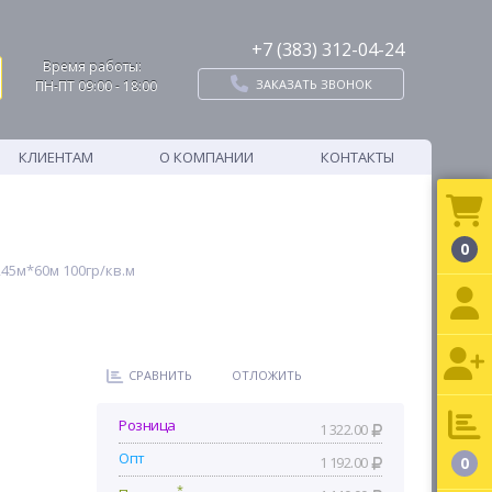
+7 (383) 312-04-24
Время работы:
ЗАКАЗАТЬ ЗВОНОК
ПН-ПТ 09:00 - 18:00
КЛИЕНТАМ
О КОМПАНИИ
КОНТАКТЫ
0
45м*60м 100гр/кв.м
СРАВНИТЬ
ОТЛОЖИТЬ
Розница
1 322.00
Опт
1 192.00
0
*