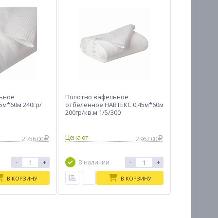
ьное
Полотно вафельное
5м*60м 240гр/
отбеленное НАВТЕКС 0,45м*60м
200гр/кв.м 1/5/300
Цена от
2 756.00
2 962.00
-
+
-
+
В наличии
В КОРЗИНУ
В КОРЗИНУ