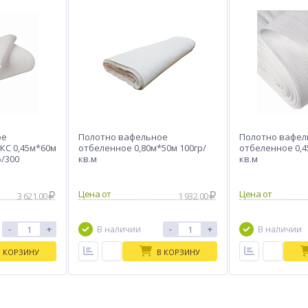
ое
Полотно вафельное
Полотно вафел
КС 0,45м*60м
отбеленное 0,80м*50м 100гр/
отбеленное 0,4
5/300
кв.м
кв.м
Цена от
Цена от
3 621.00
1 932.00
-
+
-
+
В наличии
В наличии
В КОРЗИНУ
В КОРЗИНУ