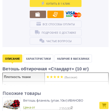
КУПИТЬ В 1 КЛИК
ВСЕ СПОСОБЫ ОПЛАТЫ
ПОДРОБНЕЕ О ДОСТАВКЕ
ЧАСТЫЕ ВОПРОСЫ
ОПИСАНИЕ
ХАРАКТЕРИСТИКИ
НАЛИЧИЕ В МАГАЗИНАХ
Ветошь обтирочная «Стандарт» (10 кг)
★★★★★
Плотность ткани
(Высокая)
★★★☆☆
Впитываемость
(Средняя)
Похожие товары
Вес брикета
10 кг
Ветошь фланель (упак.10кг) ИВАНОВО
Объем
0,03 м³
Цена от
2 550.00
Упаковка
Полипропиленовый мешок (брикет)