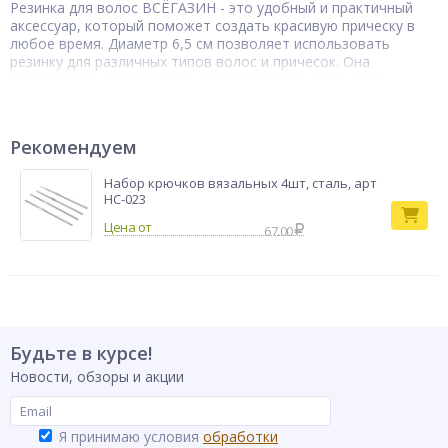
Резинка для волос ВСЁГАЗИН - это удобный и практичный
аксессуар, который поможет создать красивую прическу в
любое время. Диаметр 6,5 см позволяет использовать
резинку для различных типов волос и причесок. Она
изготовлена из качественного полиэстера и прочного
пластика, что гарантирует её долговечность и надежность.
Резинка для волос ВСЁГАЗИН идеально подойдет для
ежедневного использования и станет незаменимым
Рекомендуем
аксессуаром в коллекции для ухода за волосами.
Резинка для
Набор крючков вязальных 4шт, сталь, арт
Тип товара
волос
НС-023
Бренд
ВСЁГАЗИН
67.00
Будьте в курсе!
Новости, обзоры и акции
Я принимаю условия
обработки