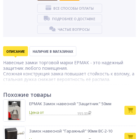
ВСЕ СПОСОБЫ ОПЛАТЫ
ПОДРОБНЕЕ О ДОСТАВКЕ
ЧАСТЫЕ ВОПРОСЫ
ОПИСАНИЕ
НАЛИЧИЕ В МАГАЗИНАХ
Навесные замки торговой марки ЕРМАК - это надежный
защитник любого помещения.
Сложная конструкция замка повышает стойкость к взлому, а
стальная дужка снижает вероятность её распила.
Корпус изготовлен из прочного алюминиевого сплава, что
гарантирует долгий срок службы.
Похожие товары
Материал Алюминий
Размер упаковки 16,7х11х4 см
ЕРМАК Замок навесной "Защитник" 50мм
Размер 60 мм
Цена от
Тип ключа Цилиндрический
193.00
Вес в упаковке 0,187 кг
Дужка Не закаленная
Кол-во ключей в комплекте 3 шт.
Замок навесной "Гаражный" 90мм ВС-2-10