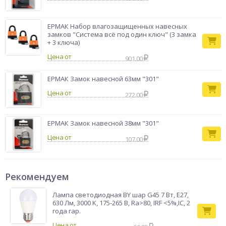
ЕРМАК Набор влагозащищенных навесных
замков "Система всё под один ключ" (3 замка
+ 3 ключа)
Цена от
901.00
ЕРМАК Замок навесной 63мм "301"
Цена от
272.00
ЕРМАК Замок навесной 38мм "301"
Цена от
107.00
Рекомендуем
Лампа светодиодная BY шар G45 7 Вт, E27,
630 Лм, 3000 K, 175-265 В, Ra>80, IRF <5%,IC, 2
года гар.