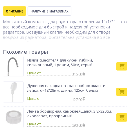
ОПИСАНИЕ
НАЛИЧИЕ В МАГАЗИНАХ
Монтажный комплект для радиатора отопления 1"x1/2" – это
всё необходимое для быстрой и надежной установки
радиатора. Воздушный клапан необходим для отвода
воздуха из радиатора, обязательна установка во все
радиаторы. Комплект включает два прочных кронштейна,
обеспечивающих устойчивое крепление к стене, и все
Похожие товары
необходимые фитинги для подключения с диаметрами 1" и
1/2". Изготовленные из качественных материалов (металла и
Излив смесителя для кухни, гибкий,
полипропилена), компоненты комплекта устойчивы к
силиконовый, 1 режим, 50см, серый
воздействию высокой температуры и обеспечивают
Цена от
герметичное соединение, что гарантирует долгий срок
316.00
службы системы отопления.
Душевая насадка на кран, набор: шланг и
лейка, d=18/28мм, длина: 125см, белый
Цена от
127.00
Лента бордюрная, самоклеящаяся, 3,8х320см,
акриловая, прозрачный
Цена от
190.00