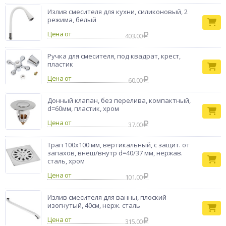
Излив смесителя для кухни, силиконовый, 2
режима, белый
Цена от
403.00
Ручка для смесителя, под квадрат, крест,
пластик
Цена от
60.00
Донный клапан, без перелива, компактный,
d=60мм, пластик, хром
Цена от
37.00
Трап 100х100 мм, вертикальный, с защит. от
запахов, внеш/внутр d=40/37 мм, нержав.
сталь, хром
Цена от
101.00
Излив смесителя для ванны, плоский
изогнутый, 40см, нерж. сталь
Цена от
315.00