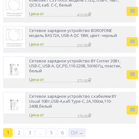
Комплект СЗУ hoco. модель C72Q, USB-C 18Вт,
QC3.0, каб. C-C, белый
Цена от
410.00
Сетевое зарядное устройство BOROFONE
модель BAS72A, USB-A QC 18W, цвет: черный
Цена от
232.00
Сетевое зарядное устройство BY Corner 20Вт,
USB-C, USB-A, QC,PD,110-220В, 50/60 Гц, пластик,
белый
Цена от
372.00
Сетевое зарядное устройство с кабелем BY
Usual 10Вт,USB-A,каб Type-C, 2А,100см,110-
240В,белый
Цена от
176.00
1
2
3
...
5
6
Ctrl →