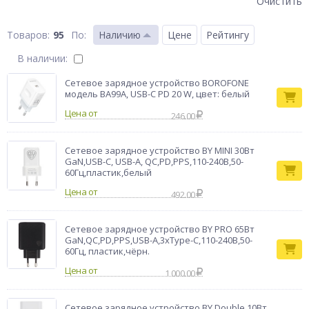
Очистить
95
По
:
Наличию
Цене
Рейтингу
В наличии:
Сетевое зарядное устройство BOROFONE
модель BA99A, USB-C PD 20 W, цвет: белый
Цена от
246.00
Сетевое зарядное устройство BY MINI 30Вт
GaN,USB-C, USB-A, QC,PD,PPS,110-240В,50-
60Гц,пластик,белый
Цена от
492.00
Сетевое зарядное устройство BY PRO 65Вт
GaN,QC,PD,PPS,USB-A,3xType-C,110-240В,50-
60Гц, пластик,чёрн.
Цена от
1 000.00
Сетевое зарядное устройство BY Double 10Вт,