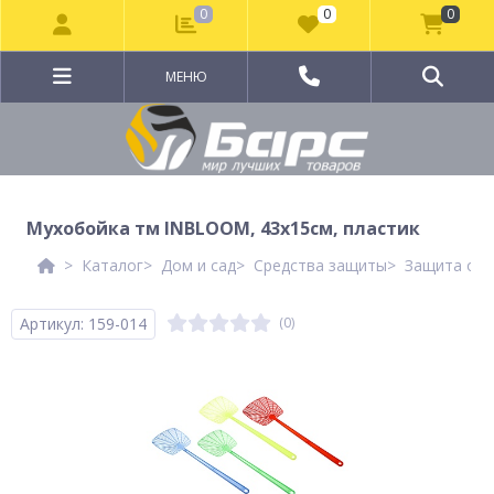
0
0
0
МЕНЮ
Мухобойка тм INBLOOM, 43x15см, пластик
Каталог
Дом и сад
Средства защиты
Защита от 
Артикул: 159-014
(0)