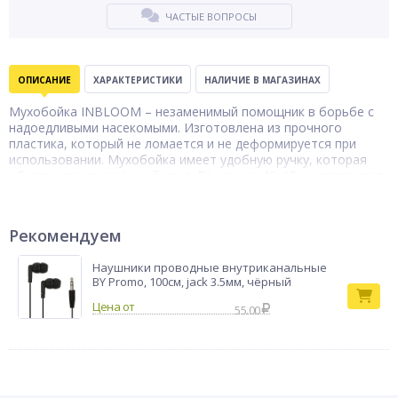
ЧАСТЫЕ ВОПРОСЫ
ОПИСАНИЕ
ХАРАКТЕРИСТИКИ
НАЛИЧИЕ В МАГАЗИНАХ
Мухобойка INBLOOM – незаменимый помощник в борьбе с
надоедливыми насекомыми. Изготовлена из прочного
пластика, который не ломается и не деформируется при
использовании. Мухобойка имеет удобную ручку, которая
обеспечивает надёжный хват. Её размер 43x15 см позволяет
легко ловить даже самых быстрых мух. Яркий дизайн
мухобойки INBLOOM поднимает настроение и делает
процесс ловли насекомых более приятным. С мухобойкой
Рекомендуем
INBLOOM вы сможете избавиться от назойливых насекомых
и обеспечить себе комфортное пребывание в помещении
Наушники проводные внутриканальные
или на открытом воздухе.
BY Promo, 100см, jack 3.5мм, чёрный
Тип товара
Мухобойка
55.00
Бренд
INBLOOM