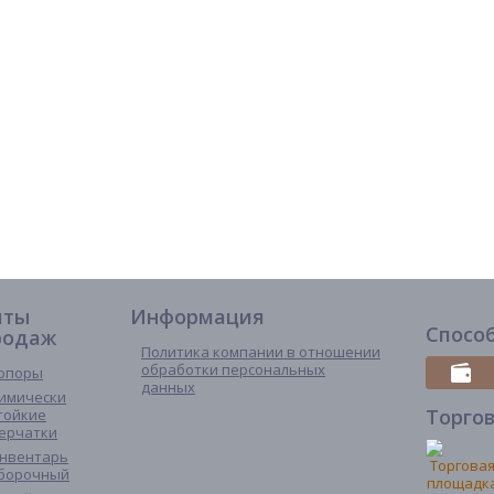
иты
Информация
Спосо
родаж
Политика компании в отношении
обработки персональных
опоры
данных
имически
Торго
тойкие
ерчатки
нвентарь
борочный