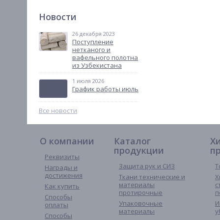
Новости
26 декабря 2023
Поступление
нетканого и
вафельного полотна
из Узбекистана
1 июля 2026
График работы июль
Все новости
О компании
Каталог
Х
продукции
п
Реквизиты
Защита рук и СИЗ
Т
Награды и
достижения
Ткани технические и
Х
материалы
с
Как купить
протирочные
п
Способы
Упаковочные
И
оплаты
материалы
у
Способы