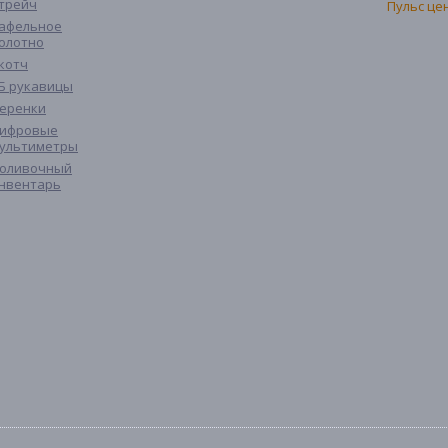
трейч
афельное
олотно
котч
Б рукавицы
еренки
ифровые
ультиметры
оливочный
нвентарь