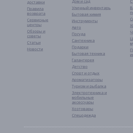
Дом и сад
С
доставки
Уличный инвентарь
В
Правила
п
возврата
Бытовая химия
С
Сервисные
Инструменты
центры
Х
Авто
Обзоры и
Ч
Посуда
советы
Ц
Сантехника
Статьи
м
Подарки
Новости
П
Бытовая техника
и
Галантерея
Детство
Спорт и отдых
Ароматизаторы
Туризм и рыбалка
Электротехника и
мобильные
аксессуары
Хозтовары
Спецодежда