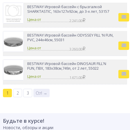
BESTWAY Игровой бассейн с брызгалкой
SHARKTASTIC, 163x127x92см, до 3-х лет, 53157
Цена от
2 241.00
BESTWAY Игровой бассейн ODYSSEY FILL 'N FUN,
PVC, 244х46см, 55031
Цена от
3 260.00
BESTWAY Игровой бассейн DINOSAUR FILL'N
FUN, ПВХ, 183х38см,749л, от 2 лет, 55022
Цена от
1 671.00
1
2
3
Ctrl →
Будьте в курсе!
Новости, обзоры и акции