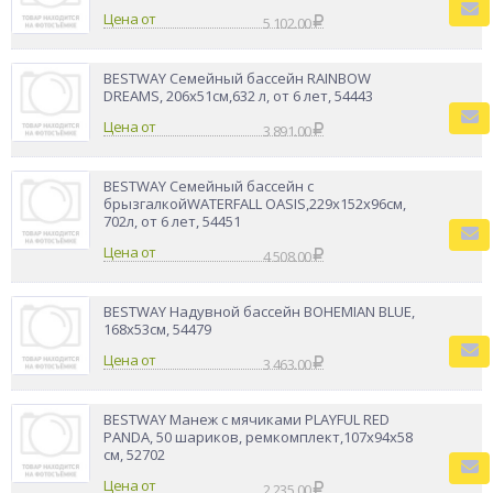
Цена от
5 102.00
BESTWAY Семейный бассейн RAINBOW
DREAMS, 206x51см,632 л, от 6 лет, 54443
Цена от
3 891.00
BESTWAY Семейный бассейн с
брызгалкойWATERFALL OASIS,229x152x96см,
702л, от 6 лет, 54451
Цена от
4 508.00
BESTWAY Надувной бассейн BOHEMIAN BLUE,
168х53см, 54479
Цена от
3 463.00
BESTWAY Манеж с мячиками PLAYFUL RED
PANDA, 50 шариков, ремкомплект,107x94x58
см, 52702
Цена от
2 235.00