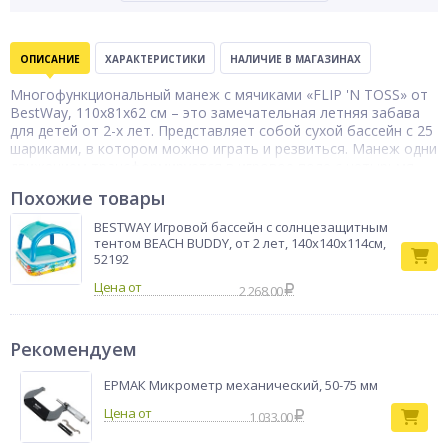
ОПИСАНИЕ
ХАРАКТЕРИСТИКИ
НАЛИЧИЕ В МАГАЗИНАХ
Многофункциональный манеж с мячиками «FLIP 'N TOSS» от
BestWay, 110x81x62 см – это замечательная летняя забава
для детей от 2-х лет. Представляет собой сухой бассейн с 25
шариками, в котором можно играть и резвиться. Манеж одни
движением трансформируется в игровое поле с четырьмя
лунками для игры на меткость. Бросайте шарики в лунки с
Похожие товары
разных расстояний и определите, кто из вас самый меткий!
Игровой комплекс разнообразит летний досуг на даче или в
BESTWAY Игровой бассейн с солнцезащитным
загородном доме, способствуя развитию двигательной
тентом BEACH BUDDY, от 2 лет, 140х140х114см,
активности и координации.
52192
Бассейн
Цена от
2 268.00
Тип товара
надувной
Бренд
BestWay
Рекомендуем
ЕРМАК Микрометр механический, 50-75 мм
1 033.00