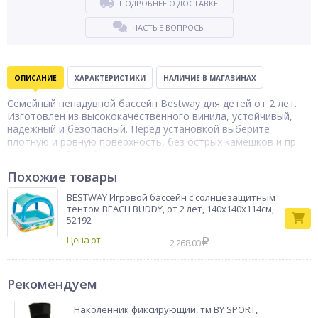
ПОДРОБНЕЕ О ДОСТАВКЕ
ЧАСТЫЕ ВОПРОСЫ
ОПИСАНИЕ
ХАРАКТЕРИСТИКИ
НАЛИЧИЕ В МАГАЗИНАХ
Семейный ненадувной бассейн Bestway для детей от 2 лет.
Изготовлен из высококачественного винила, устойчивый,
надежный и безопасный. Перед установкой выберите
плотную и ровную поверхность, без острых камешков и пр.
предметов. Бассейн не нуждается в подготовке, его не надо
надувать, необходимо достать из коробки развернуть, а
Похожие товары
затем залить водой.
Бассейн
BESTWAY Игровой бассейн с солнцезащитным
Тип товара
надувной
тентом BEACH BUDDY, от 2 лет, 140х140х114см,
52192
Бренд
Bestway
Цена от
2 268.00
Рекомендуем
Наколенник фиксирующий, тм BY SPORT,