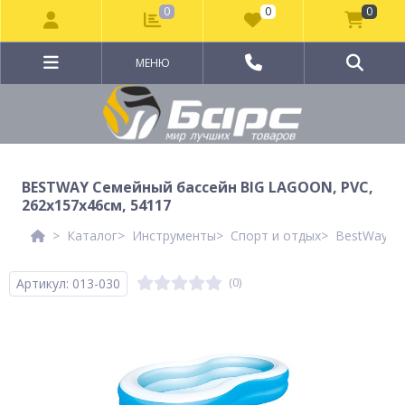
0
0
0
МЕНЮ
BESTWAY Семейный бассейн BIG LAGOON, PVC,
262х157х46см, 54117
Каталог
Инструменты
Спорт и отдых
BestWay Ле
Артикул: 013-030
(0)