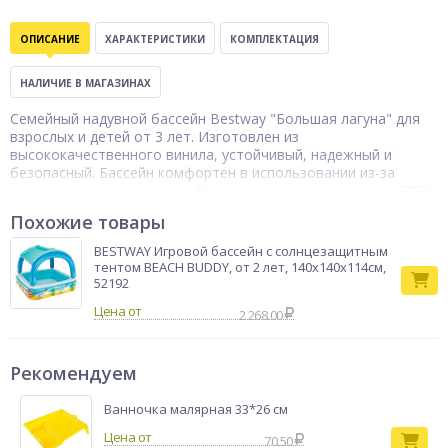
ОПИСАНИЕ
ХАРАКТЕРИСТИКИ
КОМПЛЕКТАЦИЯ
НАЛИЧИЕ В МАГАЗИНАХ
Семейный надувной бассейн Bestway "Большая лагуна" для
взрослых и детей от 3 лет. Изготовлен из
высококачественного винила, устойчивый, надежный и
безопасный. Бассейн комфортен в использовании из-за
мягких стенок с широкими бортиками и жесткого дна из ПВХ-
пленки. Сборка бассейна обычно занимает не более 10-15
Похожие товары
минут. На холодное время года не рекомендуется
оставлять бассейн на открытом воздухе. Для слива воды
BESTWAY Игровой бассейн с солнцезащитным
после использования бассейна предусмотрен специальный
тентом BEACH BUDDY, от 2 лет, 140х140х114см,
сливной клапан.
52192
Бассейн
Цена от
2 268.00
Тип товара
надувной
Бренд
BestWay
Рекомендуем
Ванночка малярная 33*26 см
70.50