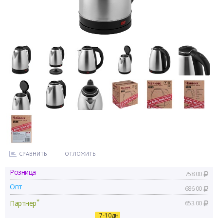
СРАВНИТЬ
ОТЛОЖИТЬ
Розница
758.00
Опт
686.00
*
Партнер
653.00
7-10дн