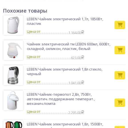
цветовых исполнений и ценовых уровней.
Чайник
Похожие товары
Тип товара
электрический
LEBEN Чайник электрический 1,7л, 1850Вт,
Бренд
LEBEN
пластик
Цена от
1 164.00
Чайник электрический тм LEBEN 600мл, 600Вт,
складной, силикон, пластик, белый
Цена от
623.00
LEBEN Чайник электрический 1,8л стекло,
черный
Цена от
1 041.00
LEBEN Чайник-термопот 2,8л, 750Вт,
автоматич. поддержание температ.,
механич.помпа
Цена от
2 295.00
LEBEN Чайник электрический 1,8л, 1500Вт,