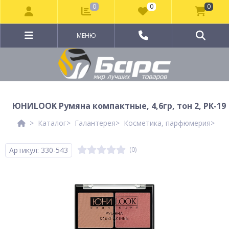
0
0
0
МЕНЮ
ЮНИLOOK Румяна компактные, 4,6гр, тон 2, РК-19
Каталог
Галантерея
Косметика, парфюмерия
Де
Артикул: 330-543
(0)