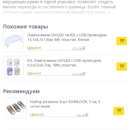
мерцающих румян в одной упаковке, позволят создать
мягкие переходы естественного румянца. Более темный
оттенок румян наносятся мягкой линией под скулы, а
светлый – на яблочки щек. Румяна имеют пудровую текстуру,
которая хорошо ложится на кожу, равномерно
Похожие товары
распределяется на лице. Оттенки компактной пудры
подходят к любому цветотипу, придавая коже естественный,
Лампа-мини UV/LED тм ЮL с USB проводом,
здоровый румянец.
13,1х6,7х1,9см, 6W, пластик, белая
Тип товара
Румяна
Цена от
152.00
Бренд
ЮНИLOOK
ЮL Лампа-мини UV/LED с USB проводом,
5,5х5,5х6,7см, 18W, пластик
Цена от
236.00
Рекомендуем
Набор резинок 6 шт ЮНИLOOK, 5 см, 3
сочетания
66.00