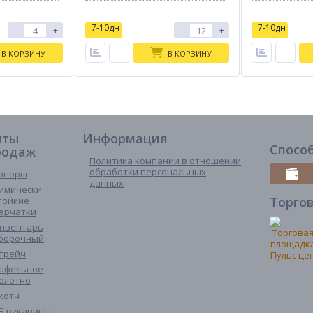
7-10дн
7-10дн
-
+
-
+
В КОРЗИНУ
В КОРЗИНУ
иты
Информация
Спосо
родаж
Политика компании в отношении
обработки персональных
опоры
данных
имически
Торго
тойкие
ерчатки
нвентарь
борочный
трейч
афельное
олотно
котч
Б рукавицы