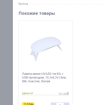
Бренд
Похожие товары
Лампа-мини UV/LED тм ЮL с
USB проводом, 13,1х6,7х1,9см,
6W, пластик, белая
Цена от
152.00
7-10дн