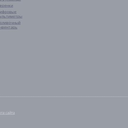
еренки
ифровые
ультиметры
оливочный
нвентарь
рта сайта