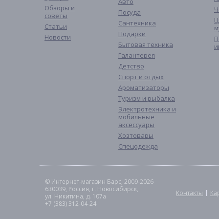
Авто
Обзоры и
Ч
Посуда
советы
Ц
Сантехника
Статьи
м
Подарки
Новости
П
Бытовая техника
и
Галантерея
Детство
Спорт и отдых
Ароматизаторы
Туризм и рыбалка
Электротехника и
мобильные
аксессуары
Хозтовары
Спецодежда
© Интернет-магазин Барс, 2009-2026
630039, Россия, г. Новосибирск,
Контакты
Ка
ул. Никитина, д. 107а
+7 (383) 312-04-24