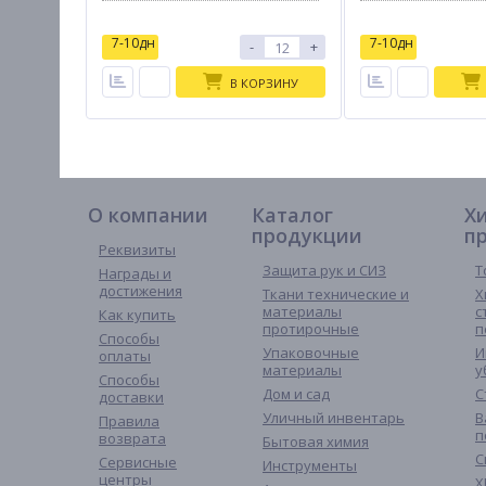
7-10дн
7-10дн
-
+
В КОРЗИНУ
О компании
Каталог
Х
продукции
п
Реквизиты
Защита рук и СИЗ
Т
Награды и
достижения
Ткани технические и
Х
материалы
с
Как купить
протирочные
п
Способы
Упаковочные
И
оплаты
материалы
у
Способы
Дом и сад
С
доставки
Уличный инвентарь
В
Правила
п
возврата
Бытовая химия
С
Сервисные
Инструменты
центры
Х