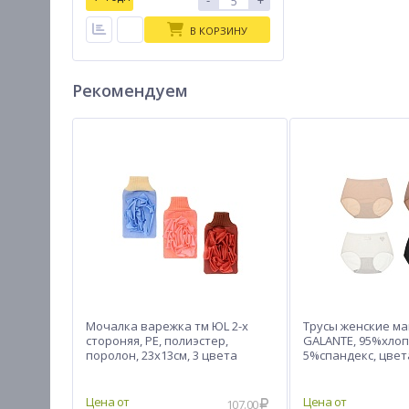
-
+
В КОРЗИНУ
Рекомендуем
Мочалка варежка тм ЮL 2-х
Трусы женские мак
стороняя, РЕ, полиэстер,
GALANTE, 95%хлоп
поролон, 23х13см, 3 цвета
5%спандекс, цвета
НБ25-16
107.00