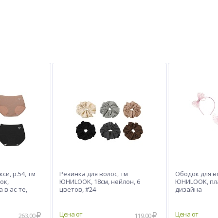
си, р.54, тм
Резинка для волос, тм
Ободок для в
ок,
ЮНИLOOK, 18см, нейлон, 6
ЮНИLOOK, пла
 в ас-те,
цветов, #24
дизайна
263.00
119.00