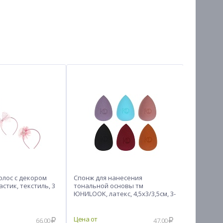
олос с декором
Спонж для нанесения
Заколки д
стик, текстиль, 3
тональной основы тм
ЮНИLOOK, 
ЮНИLOOK, латекс, 4,5x3/3,5см, 3-
цвета, AC
6 цветов
66.00
47.00