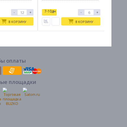
7-10дн
7-10дн
-
+
-
+
В КОРЗИНУ
В КОРЗИНУ
бы оплаты
вые площадки