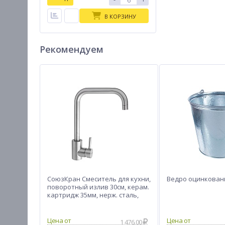
В КОРЗИНУ
Рекомендуем
СоюзКран Смеситель для кухни,
Ведро оцинкованн
поворотный излив 30см, керам.
картридж 35мм, нерж. сталь,
SS01-G132
1 476.00