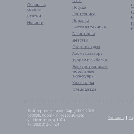
Авто
Обзоры и
Ч
Посуда
советы
Ц
Сантехника
Статьи
м
Подарки
Новости
П
Бытовая техника
и
Галантерея
Детство
Спорт и отдых
Ароматизаторы
Туризм и рыбалка
Электротехника и
мобильные
аксессуары
Хозтовары
Спецодежда
© Интернет-магазин Барс, 2009-2026
630039, Россия, г. Новосибирск,
Контакты
Ка
ул. Никитина, д. 107а
+7 (383) 312-04-24