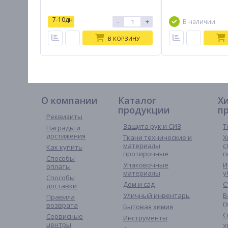
7-10дн
-
+
В наличии
В КОРЗИНУ
О компании
Каталог
Х
продукции
п
Реквизиты
Защита рук и СИЗ
Т
Награды и
достижения
Ткани технические и
Х
материалы
с
Как купить
протирочные
п
Способы
Упаковочные
И
оплаты
материалы
у
Способы
Дом и сад
С
доставки
Уличный инвентарь
В
Правила
п
возврата
Бытовая химия
С
Сервисные
Инструменты
центры
Х