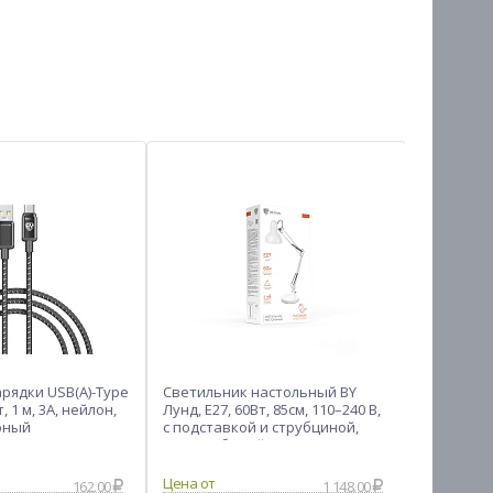
арядки USB(A)-Type
Светильник настольный BY
Чехол для
т, 1 м, 3A, нейлон,
Лунд, E27, 60Вт, 85см, 110–240 В,
ёрный
с подставкой и струбциной,
металл, белый
162.00
1 148.00