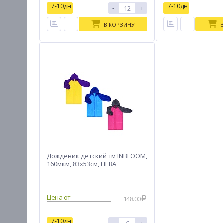
7-10дн
7-10дн
-
+
В КОРЗИНУ
Дождевик детский тм INBLOOM,
160мкм, 83x53см, ПЕВА
Цена от
148.00
7-10дн
-
+