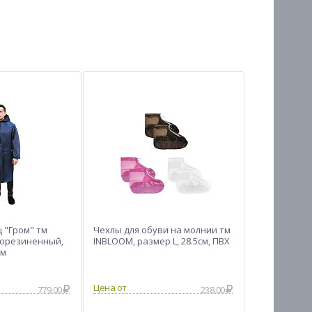
 "Гром" тм
Чехлы для обуви на молнии тм
рорезиненный,
INBLOOM, размер L, 28.5см, ПВХ
км
Цена от
779.00
238.00