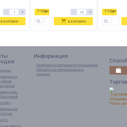
7-10дн
7-10дн
-
+
-
+
В КОРЗИНУ
В КОРЗИНУ
иты
Информация
Спосо
родаж
Политика компании в отношении
обработки персональных
опоры
данных
имически
Торго
тойкие
ерчатки
нвентарь
борочный
трейч
афельное
олотно
котч
Б рукавицы