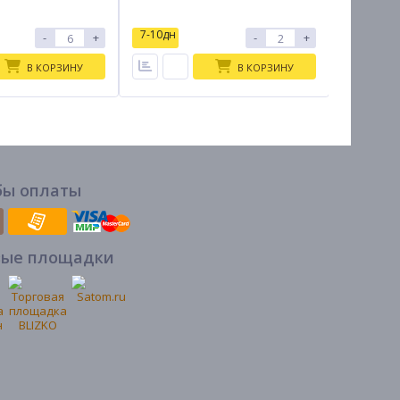
7-10дн
7-10дн
-
+
-
+
В КОРЗИНУ
В КОРЗИНУ
бы оплаты
вые площадки