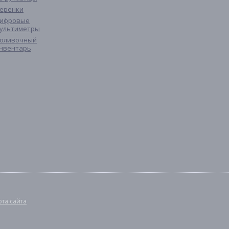
еренки
ифровые
ультиметры
оливочный
нвентарь
рта сайта