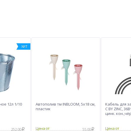
ХИТ
ое 12л 1/10
Автополив тм INBLOOM, 5х18 см,
Кабель для з
пластик
C BY ZINC, 36В
цинк. кон.,ч
252.00
55.00