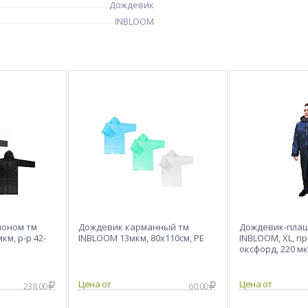
Дождевик
INBLOOM
шоном тм
Дождевик карманный тм
Дождевик-плащ
км, р-р 42-
INBLOOM 13мкм, 80х110см, РЕ
INBLOOM, XL, п
оксфорд, 220 м
Цена от
Цена от
238.00
60.00