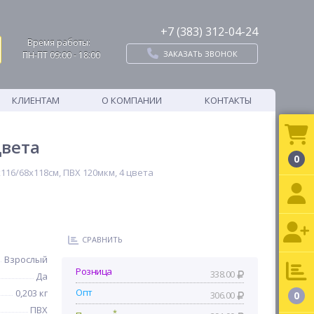
+7 (383) 312-04-24
Время работы:
ЗАКАЗАТЬ ЗВОНОК
ПН-ПТ 09:00 - 18:00
КЛИЕНТАМ
О КОМПАНИИ
КОНТАКТЫ
цвета
0
16/68х118см, ПВХ 120мкм, 4 цвета
СРАВНИТЬ
Взрослый
Розница
338.00
Да
Опт
0,203 кг
306.00
0
ПВХ
*