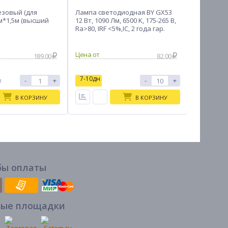
зовый (для
Лампа светодиодная BY GX53
Горшок д
мм*1,5м (высший
12 Вт, 1090 Лм, 6500 K, 175-265 В,
"Мираж" 3
Ra>80, IRF <5%,IC, 2 года гар.
189.00
82.00
7-10дн
7-10дн
-
+
-
+
и
В КОРЗИНУ
В КОРЗИНУ
бы оплаты
вые площадки