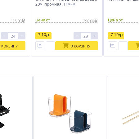
20м, прочная, 11мкм
Цена от
Цена от
115.00
290.00
7-10дн
7-10дн
-
+
-
+
В КОРЗИНУ
В КОРЗИНУ