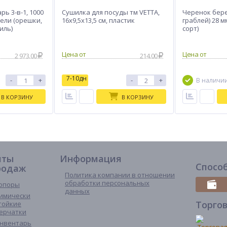
ь 3-в-1, 1000
Сушилка для посуды тм VETTA,
Черенок бере
нели (орешки,
16х9,5х13,5 см, пластик
граблей) 28 
иль)
сорт)
2 973.00
214.00
7-10дн
-
+
-
+
В наличи
В КОРЗИНУ
В КОРЗИНУ
иты
Информация
Спосо
родаж
Политика компании в отношении
обработки персональных
опоры
данных
имически
Торго
тойкие
ерчатки
нвентарь