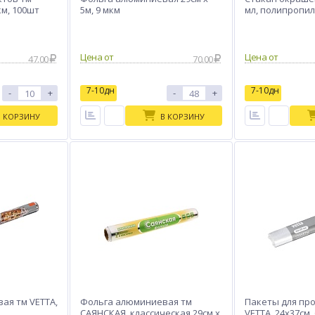
км, 100шт
5м, 9 мкм
мл, полипропил
Цена от
Цена от
47.00
70.00
7-10дн
7-10дн
-
+
-
+
В КОРЗИНУ
В КОРЗИНУ
ая тм VETTA,
Фольга алюминиевая тм
Пакеты для пр
САЯНСКАЯ, классическая 29см х
VETTA, 24x37см,