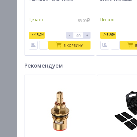
Цена от
Цена от
85.00
7-10дн
7-10дн
-
+
В КОРЗИНУ
Рекомендуем