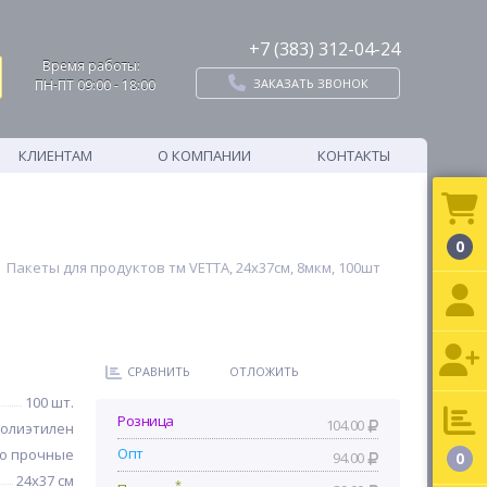
+7 (383) 312-04-24
Время работы:
ЗАКАЗАТЬ ЗВОНОК
ПН-ПТ 09:00 - 18:00
КЛИЕНТАМ
О КОМПАНИИ
КОНТАКТЫ
0
Пакеты для продуктов тм VETTA, 24x37см, 8мкм, 100шт
СРАВНИТЬ
ОТЛОЖИТЬ
100 шт.
Розница
104.00
олиэтилен
Опт
о прочные
94.00
0
24x37 см
*