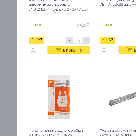
алюминиевая фольга,
VETTA, 22x33см, 5м
31,3x21,3x4,4см, дно 27,2x17,2см,
2235мл, L-край, 99-07
Цена от
Цена от
67.00
7-10дн
7-10дн
-
+
В КОРЗИНУ
Пакеты для продуктов 50шт,
Фольга алюминиев
майки, 21/14х42, 10мкм
29см х 10м, 9мкм