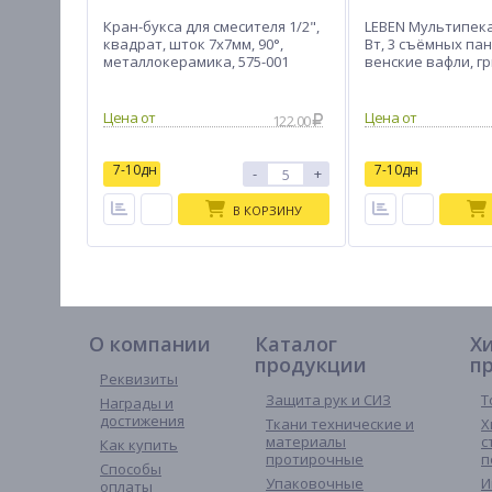
Кран-букса для смесителя 1/2",
LEBEN Мультипекар
квадрат, шток 7х7мм, 90°,
Вт, 3 съёмных па
металлокерамика, 575-001
венские вафли, гр
122.00
7-10дн
7-10дн
-
+
В КОРЗИНУ
О компании
Каталог
Х
продукции
п
Реквизиты
Защита рук и СИЗ
Т
Награды и
достижения
Ткани технические и
Х
материалы
с
Как купить
протирочные
п
Способы
Упаковочные
И
оплаты