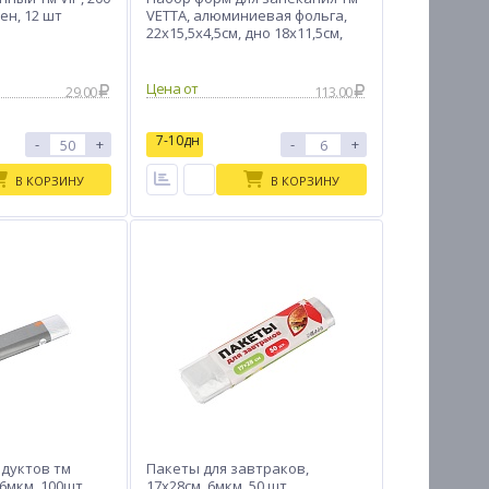
ен, 12 шт
VETTA, алюминиевая фольга,
22х15,5х4,5см, дно 18x11,5см,
1050мл, L
Цена от
29.00
113.00
7-10дн
-
+
-
+
В КОРЗИНУ
В КОРЗИНУ
одуктов тм
Пакеты для завтраков,
 6мкм, 100шт
17x28см, 6мкм, 50 шт