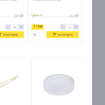
Цена от
68.00
26.20
7-10дн
-
+
-
+
В КОРЗИНУ
В КОРЗИНУ