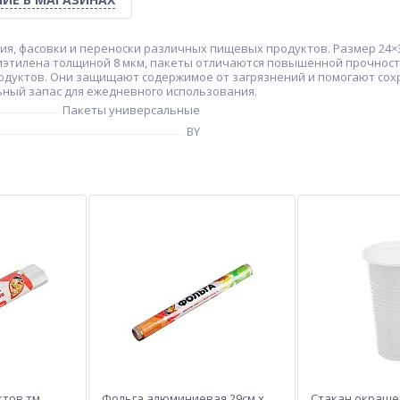
ия, фасовки и переноски различных пищевых продуктов. Размер 24×
лиэтилена толщиной 8 мкм, пакеты отличаются повышенной прочнос
одуктов. Они защищают содержимое от загрязнений и помогают сохр
ьный запас для ежедневного использования.
Пакеты универсальные
BY
ктов тм
Фольга алюминиевая 29см х
Стакан окрашен