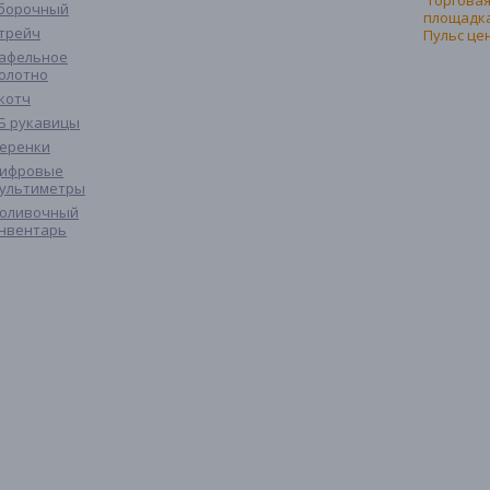
борочный
трейч
афельное
олотно
котч
Б рукавицы
еренки
ифровые
ультиметры
оливочный
нвентарь