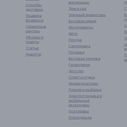
материалы
у
Способы
Дом и сад
С
доставки
Уличный инвентарь
В
Правила
п
возврата
Бытовая химия
С
Сервисные
Инструменты
центры
Х
Авто
Обзоры и
Ч
Посуда
советы
Ц
Сантехника
Статьи
м
Подарки
Новости
П
Бытовая техника
и
Галантерея
Детство
Спорт и отдых
Ароматизаторы
Туризм и рыбалка
Электротехника и
мобильные
аксессуары
Хозтовары
Спецодежда