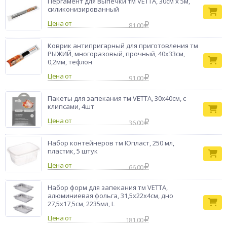
Пергамент для выпечки тм VETTA, 30см x 5м,
силиконизированный
Цена от
81.00
Коврик антипригарный для приготовления тм
РЫЖИЙ, многоразовый, прочный, 40x33см,
0,2мм, тефлон
Цена от
91.00
Пакеты для запекания тм VETTA, 30x40см, с
клипсами, 4шт
Цена от
36.00
Набор контейнеров тм Юпласт, 250 мл,
пластик, 5 штук
Цена от
66.00
Набор форм для запекания тм VETTA,
алюминиевая фольга, 31,5x22x4см, дно
27,5x17,5см, 2235мл, L
Цена от
181.00