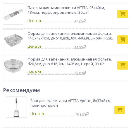
Пакеты для заморозки тм VETTA, 25x40см,
18мкм, перфорированные, 30шт
Цена от
69.00
Форма для запекания, алюминиевая фольга,
14,5х12х4см, дно10,8х8,3см, 440мл, L-край, R28L
Цена от
11.50
Форма для запекания, алюминиевая фольга,
d20,5cм, дно d16,7см, 1405мл, L-край, 99-02
Цена от
43.00
Рекомендуем
Ёрш для туалета тм VETTA Урбан, 8х37х8 см,
полипропилен
351.00