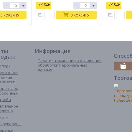
7-10дн
7-10дн
-
+
-
+
В КОРЗИНУ
В КОРЗИНУ
иты
Информация
Спосо
родаж
Политика компании в отношении
обработки персональных
опоры
данных
имически
Торго
тойкие
ерчатки
нвентарь
борочный
трейч
афельное
олотно
котч
Б рукавицы
еренки