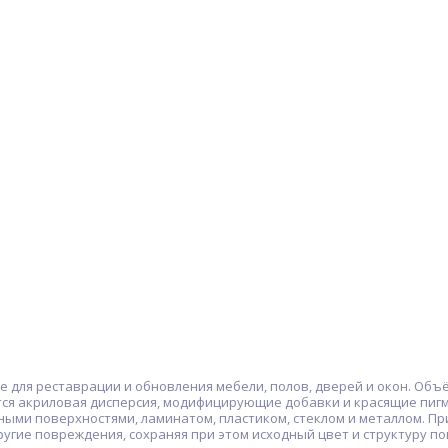
ля реставрации и обновления мебели, полов, дверей и окон. Объём
атся акриловая дисперсия, модифицирующие добавки и красящие пи
ными поверхностями, ламинатом, пластиком, стеклом и металлом. П
ругие повреждения, сохраняя при этом исходный цвет и структуру по