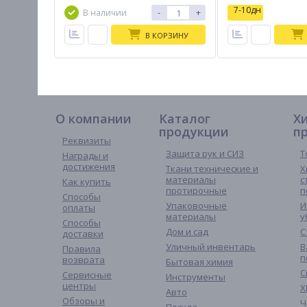
7-10дн
-
+
В наличии
В КОРЗИНУ
О компании
Каталог
Х
продукции
п
Реквизиты
Защита рук и СИЗ
Т
Награды и
достижения
Ткани технические и
Х
материалы
с
Как купить
протирочные
п
Способы
Упаковочные
И
оплаты
материалы
у
Способы
Дом и сад
С
доставки
Уличный инвентарь
В
Правила
п
возврата
Бытовая химия
С
Сервисные
Инструменты
центры
Х
Авто
Обзоры и
Ч