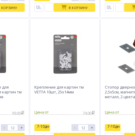
В КОРЗИНУ
В КОРЗИНУ
 для
Крепление для картин тм
Стопор дверной
и картин тм
VETTA 10шт, 25x14мм
2,5х5см, магнит
мм
металл, 2 цвет
Цена от
Цена от
99.00
74.00
7-10дн
7-10дн
-
+
-
+