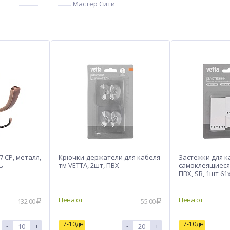
Мастер Сити
 CP, металл,
Крючки-держатели для кабеля
Застежки для к
ь
тм VETTA, 2шт, ПВХ
самоклеящиеся 
ПВХ, SR, 1шт 61
38х22мм; 3шт 3
Цена от
Цена от
132.00
55.00
7-10дн
7-10дн
-
+
-
+