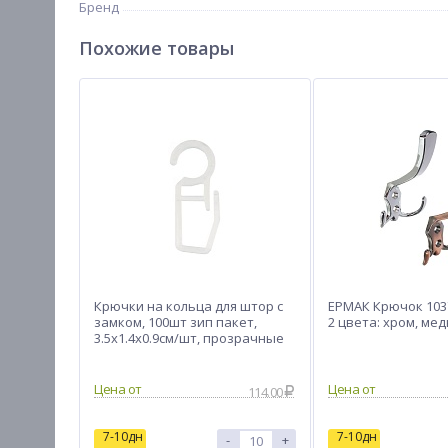
Бренд
Похожие товары
Крючки на кольца для штор с
ЕРМАК Крючок 1037
замком, 100шт зип пакет,
2 цвета: хром, мед
3.5x1.4x0.9см/шт, прозрачные
Цена от
Цена от
114.00
7-10дн
7-10дн
-
+