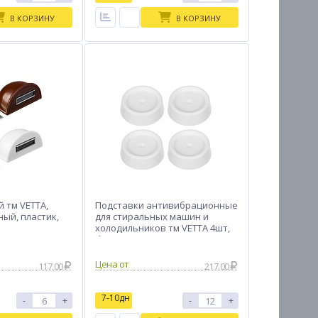
В КОРЗИНУ
В КОРЗИНУ
 тм VETTA,
Подставки антивибрационные
ный, пластик,
для стиральных машин и
а
холодильников тм VETTA 4шт,
d45х20мм, резина
Цена от
117.00
217.00
7-10дн
-
+
-
+