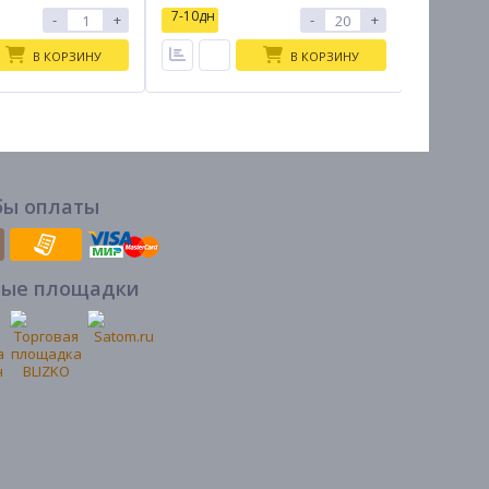
7-10дн
7-10дн
-
+
-
+
В КОРЗИНУ
В КОРЗИНУ
бы оплаты
вые площадки