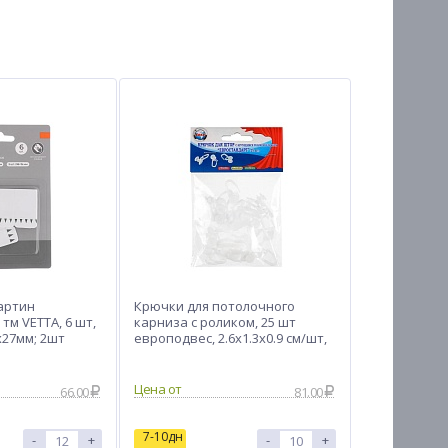
артин
Крючки для потолочного
тм VETTA, 6 шт,
карниза с роликом, 25 шт
х27мм; 2шт
европодвес, 2.6x1.3x0.9 см/шт,
8х15мм
пластик, прозрачные
Цена от
66.00
81.00
7-10дн
-
+
-
+