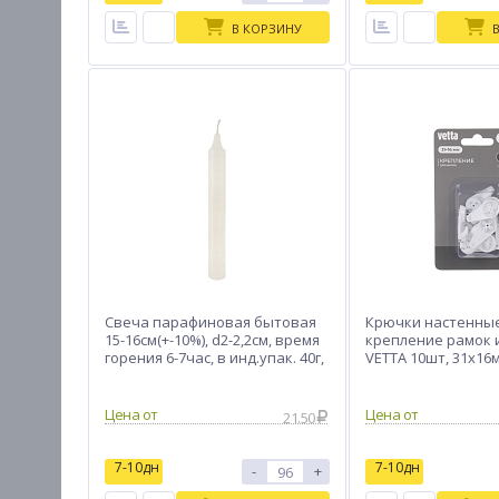
В КОРЗИНУ
Свеча парафиновая бытовая
Крючки настенные
15-16см(+-10%), d2-2,2см, время
крепление рамок 
горения 6-7час, в инд.упак. 40г,
VETTA 10шт, 31x16
(1шт/уп)
Цена от
Цена от
21.50
7-10дн
7-10дн
-
+