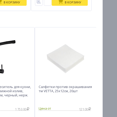
В КОРЗИНУ
В КОРЗИНУ
ситель для кухни,
Салфетки против окрашивания
Накладки
вижной излив,
тм VETTA, 25х12см, 20шт
мебели тм
м, черный, нерж.
4шт*3,7 с
132
1 753.00
121.00