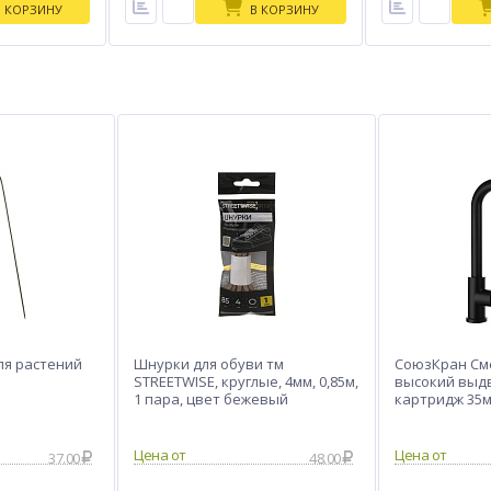
В КОРЗИНУ
В КОРЗИНУ
ля растений
Шнурки для обуви тм
СоюзКран Сме
STREETWISE, круглые, 4мм, 0,85м,
высокий выд
1 пара, цвет бежевый
картридж 35м
сталь, SS01-D
37.00
48.00