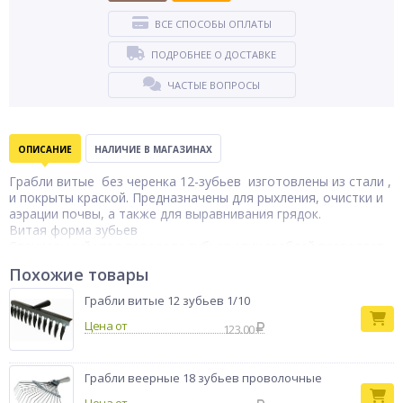
ВСЕ СПОСОБЫ ОПЛАТЫ
ПОДРОБНЕЕ О ДОСТАВКЕ
ЧАСТЫЕ ВОПРОСЫ
ОПИСАНИЕ
НАЛИЧИЕ В МАГАЗИНАХ
Грабли витые без черенка 12-зубьев изготовлены из стали ,
и покрыты краской. Предназначены для рыхления, очистки и
аэрации почвы, а также для выравнивания грядок.
Витая форма зубьев
Специальный угол поворота зубьев этих граблей позволяет
максимально эффективно собирать листья, мусор, траву.
Похожие товары
Рабочая часть окрашена, что обеспечивает защиту от
коррозии.
Грабли витые 12 зубьев 1/10
Цена от
123.00
Грабли веерные 18 зубьев проволочные