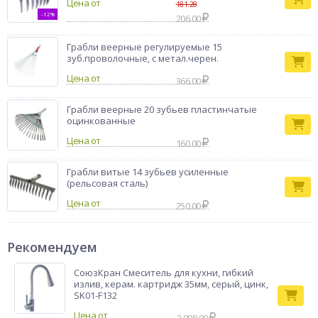
Цена от
181.28
-12%
206.00
Грабли веерные регулируемые 15
зуб.проволочные, с метал.черен.
Цена от
366.00
Грабли веерные 20 зубьев пластинчатые
оцинкованные
Цена от
160.00
Грабли витые 14 зубьев усиленные
(рельсовая сталь)
Цена от
250.00
Рекомендуем
СоюзКран Смеситель для кухни, гибкий
излив, керам. картридж 35мм, серый, цинк,
SK01-F132