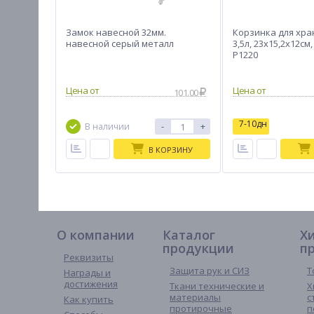
Замок навесной 32мм.
Корзинка для хра
навесной серый металл
3,5л, 23х15,2х12см
Р1220
101.00
7-10дн
-
+
В наличии
В КОРЗИНУ
О компании
Каталог
Х
продукции
п
Реквизиты
Защита рук и СИЗ
Т
Награды и
достижения
Ткани технические и
Х
материалы
с
Как купить
протирочные
п