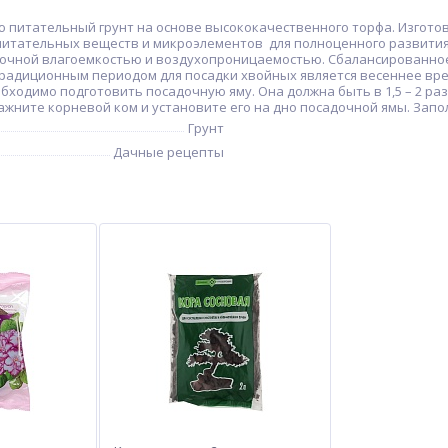
питательный грунт на основе высококачественного торфа. Изготов
питательных веществ и микроэлементов для полноценного развития
точной влагоемкостью и воздухопроницаемостью. Сбалансированно
диционным периодом для посадки хвойных является весеннее время (
обходимо подготовить посадочную яму. Она должна быть в 1,5 – 2 р
жните корневой ком и установите его на дно посадочной ямы. Запо
Грунт
Дачные рецепты