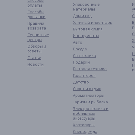
Способы
Упаковочные
И
оплаты
материалы
у
Способы
Дом и сад
С
доставки
Уличный инвентарь
В
Правила
п
возврата
Бытовая химия
С
Сервисные
Инструменты
центры
Х
Авто
Обзоры и
Ч
Посуда
советы
Ц
Сантехника
Статьи
м
Подарки
Новости
П
Бытовая техника
и
Галантерея
Детство
Спорт и отдых
Ароматизаторы
Туризм и рыбалка
Электротехника и
мобильные
аксессуары
Хозтовары
Спецодежда