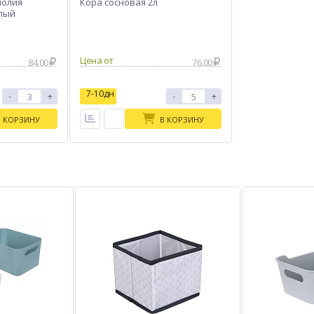
полия
Кора сосновая 2л
глый
Цена от
84.00
76.00
7-10дн
-
+
-
+
В КОРЗИНУ
В КОРЗИНУ