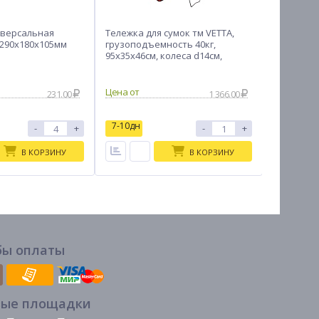
иверсальная
Тележка для сумок тм VETTA,
Сито-фил
 290х180х105мм
грузоподъемность 40кг,
VETTA, 6см
95х35х46см, колеса d14см,
2шт
металл, хром
231.00
1 366.00
7-10дн
7-10дн
-
+
-
+
В КОРЗИНУ
В КОРЗИНУ
бы оплаты
вые площадки