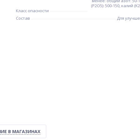
менее: общий азот: 50-
(P2O5): 500-150, калий (K2
Класс опасности
Состав
Для улучш
ИЕ В МАГАЗИНАХ