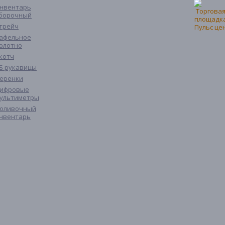
нвентарь
борочный
трейч
афельное
олотно
котч
Б рукавицы
еренки
ифровые
ультиметры
оливочный
нвентарь