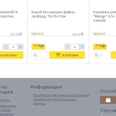
нения ВЕГА,
Короб без крышки Дафна,
Корзинка ун
, пластик,
оксфорд, 15x15x13см
"Mango" 4,1л.
(серый)
167.00
186.00
7-10дн
7-10дн
-
+
-
+
В КОРЗИНУ
В КОРЗИНУ
иты
Информация
Спосо
родаж
Политика компании в отношении
обработки персональных
опоры
данных
имически
Торго
тойкие
ерчатки