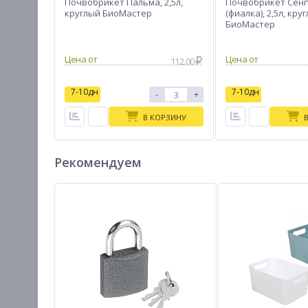
Почвобрикет Пальма, 2,5л,
Почвобрикет Сен
круглый БиоМастер
(фиалка), 2,5л, кру
БиоМастер
Цена от
Цена от
112.00
7-10дн
7-10дн
-
+
В КОРЗИНУ
Рекомендуем