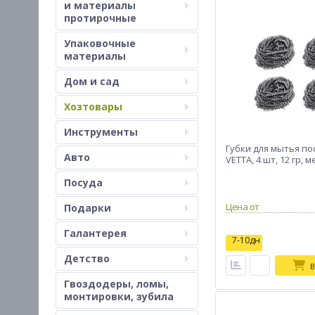
и материалы
протирочные
Упаковочные
материалы
Дом и сад
Хозтовары
Инструменты
Губки для мытья по
Авто
VETTA, 4 шт, 12 гр, 
Посуда
Цена от
Подарки
Галантерея
7-10дн
Детство
В
Гвоздодеры, ломы,
монтировки, зубила