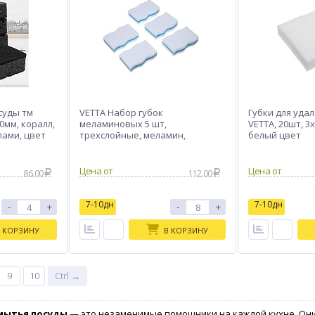
суды тм
VETTA Набор губок
Губки для уда
30мм, коралл,
меламиновых 5 шт,
VETTA, 20шт, 3
лами, цвет
трехслойные, меламин,
белый цвет
поролон, 10х6х2,5 см
Цена от
Цена от
86.00
112.00
7-10дн
7-10дн
-
+
-
+
 КОРЗИНУ
В КОРЗИНУ
9
10
Ctrl →
 мытья посуды
— это незаменимые помощники на каждой кухне. Они