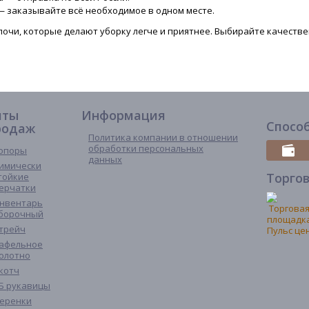
 заказывайте всё необходимое в одном месте.
очи, которые делают уборку легче и приятнее. Выбирайте качестве
иты
Информация
Спосо
родаж
Политика компании в отношении
обработки персональных
опоры
данных
имически
Торго
тойкие
ерчатки
нвентарь
борочный
трейч
афельное
олотно
котч
Б рукавицы
еренки