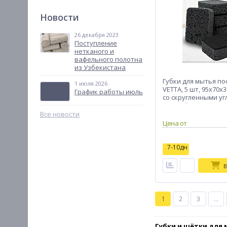
Новости
26 декабря 2023
Поступление
нетканого и
вафельного полотна
из Узбекистана
Губки для мытья по
1 июля 2026
VETTA, 5 шт, 95x70x
График работы июль
со скругленными уг
черный
Все новости
Цена от
7-10дн
В
1
2
3
...
Губки и щётки для