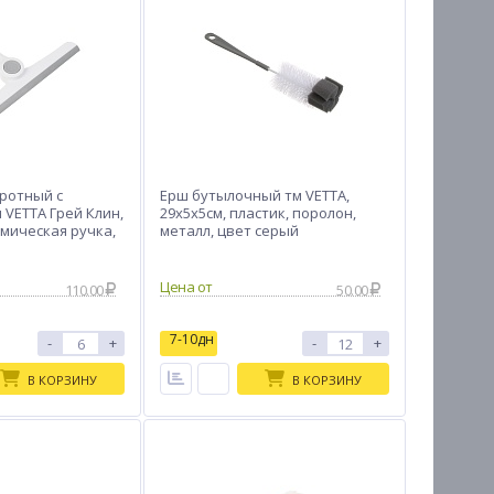
ротный с
Ерш бутылочный тм VETTA,
 VETTA Грей Клин,
29х5х5см, пластик, поролон,
омическая ручка,
металл, цвет серый
 TPR
Цена от
110.00
50.00
7-10дн
-
+
-
+
В КОРЗИНУ
В КОРЗИНУ