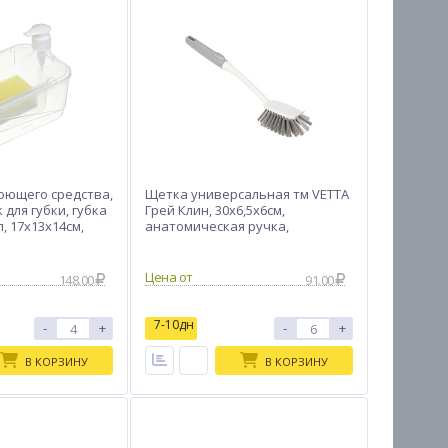
оющего средства,
Щетка универсальная тм VETTA
 для губки, губка
Грей Клин, 30х6,5х6см,
л, 17х13х14см,
анатомическая ручка,
полипропилен, ПЭТ
Цена от
148.00
91.00
7-10дн
-
+
-
+
В КОРЗИНУ
В КОРЗИНУ