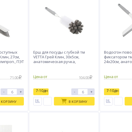
оступных
Ерш для посуды с губкой тм
Водосгон пово
Клин, 27см,
VETTA Грей Клин, 30х5см,
фиксатором тм
липроп., ПЭТ
анатомическая ручка,
24х20см, анат
полипропилен, поролон
полипропилен,
Цена от
Цена от
71.00
104.00
7-10дн
7-10дн
-
+
-
+
 КОРЗИНУ
В КОРЗИНУ