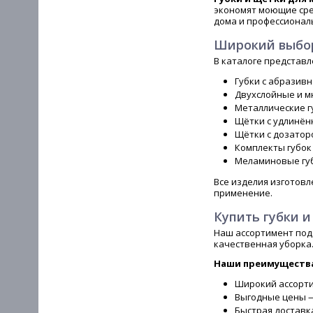
экономят моющие сре
дома и профессиональ
Широкий выбор
В каталоге представл
Губки с абразив
Двухслойные и м
Металлические гу
Щётки с удлинён
Щётки с дозатор
Комплекты губок
Меламиновые губ
Все изделия изготовл
применение.
Купить губки 
Наш ассортимент подо
качественная уборка
Наши преимуществ
Широкий ассорти
Выгодные цены —
Быстрая доставка