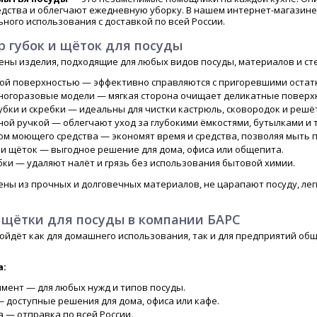
дства и облегчают ежедневную уборку. В нашем интернет-магазине
ного использования с доставкой по всей России.
 губок и щёток для посуды
ены изделия, подходящие для любых видов посуды, материалов и ст
ной поверхностью — эффективно справляются с пригоревшими остат
ногоразовые модели — мягкая сторона очищает деликатные поверхно
бки и скребки — идеальны для чистки кастрюль, сковородок и решёт
ной ручкой — облегчают уход за глубокими ёмкостями, бутылками и
ом моющего средства — экономят время и средства, позволяя мыть п
 и щёток — выгодное решение для дома, офиса или общепита.
ки — удаляют налёт и грязь без использования бытовой химии.
ены из прочных и долговечных материалов, не царапают посуду, ле
и щётки для посуды в компании БАРС
йдёт как для домашнего использования, так и для предприятий общ
.
а:
мент — для любых нужд и типов посуды.
 доступные решения для дома, офиса или кафе.
 — отправка по всей России.