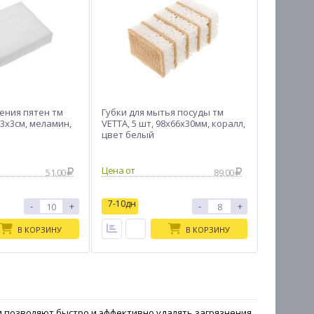
ления пятен тм
Губки для мытья посуды тм
х3х3см, меламин,
VETTA, 5 шт, 98x66x30мм, коралл,
цвет белый
Цена от
51.00
89.00
7-10дн
-
+
-
+
В КОРЗИНУ
В КОРЗИНУ
 позволяют быстро и эффективно удалять загрязнения,