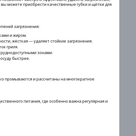
 вы можете приобрести качественные губки и щётки для
епеней загрязнения:
ками и жиром.
сти, жёсткая — удаляет стойкие загрязнения.
ок гриля.
 труднодоступными зонами.
осуду быстрее.
гко промываются и рассчитаны на многократное
ественного питания, где особенно важна регулярная и