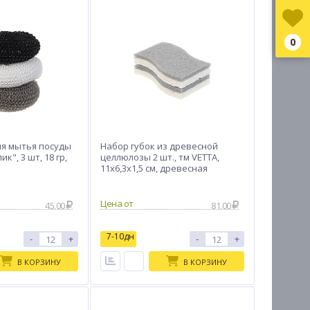
0
ля мытья посуды
Набор губок из древесной
ик", 3 шт, 18 гр,
целлюлозы 2 шт., тм VETTA,
11х6,3х1,5 см, древесная
целлюлоза, полиэстер
Цена от
45.00
81.00
7-10дн
-
+
-
+
В КОРЗИНУ
В КОРЗИНУ