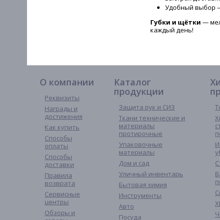
Удобный выбор —
Губки и щётки
— мел
каждый день!
О компании
Каталог
Х
продукции
п
Реквизиты
Защита рук и СИЗ
Т
Награды и
достижения
Ткани технические и
Х
материалы
с
Как купить
протирочные
п
Способы
Упаковочные
И
оплаты
материалы
у
Способы
Дом и сад
С
доставки
Уличный инвентарь
В
Правила
п
возврата
Бытовая химия
С
Сервисные
Инструменты
центры
Х
Авто
Обзоры и
Ч
Посуда