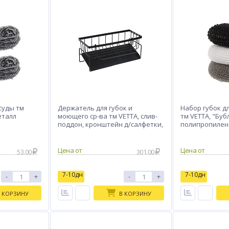
суды тм
Держатель для губок и
Набор губок д
металл
моющего ср-ва тм VETTA, слив-
тм VETTA, "Бубл
поддон, кронштейн д/салфетки,
полипропилен
23х9х10см, металл
Цена от
Цена от
53.00
301.00
7-10дн
7-10дн
-
+
-
+
 КОРЗИНУ
В КОРЗИНУ