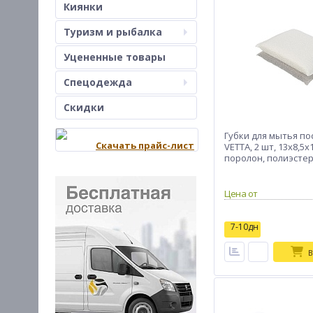
Киянки
Туризм и рыбалка
Уцененные товары
Спецодежда
Скидки
Губки для мытья по
Скачать прайс-лист
VETTA, 2 шт, 13х8,5х1
поролон, полиэстер
Цена от
7-10дн
В