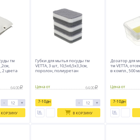
суды тм
Губки для мытья посуды тм
Дозатор для м
,2см,
VETTA, 3 шт, 10,5х6,5х3,3см,
тм VETTA, отсек
, 2 цвета
поролон, полиуретан
в компл., 500 м
пластик
Цена от
Цена от
64.00
64.00
7-10дн
7-10дн
-
+
-
+
 КОРЗИНУ
В КОРЗИНУ