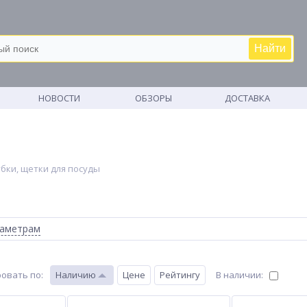
Найти
М
НОВОСТИ
ОБЗОРЫ
ДОСТАВКА
убки, щетки для посуды
раметрам
овать по
:
Наличию
Цене
Рейтингу
В наличии: