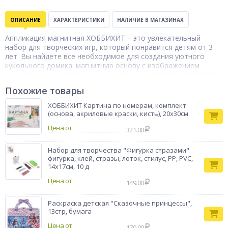
ОПИСАНИЕ
ХАРАКТЕРИСТИКИ
НАЛИЧИЕ В МАГАЗИНАХ
Аппликация магнитная ХОББИХИТ – это увлекательный
набор для творческих игр, который понравится детям от 3
лет. Вы найдете все необходимое для создания уютного
кукольного домика: магнитную основу с изображением
комнатки, очаровательную куколку и множество аксессуаров
из винила и бумаги на магнитной основе. Яркие элементы
Похожие товары
интерьера и модные наряды для куклы позволят ребенку
создавать разные сценки из жизни игрушечного домика,
ХОББИХИТ Картина по номерам, комплект
развивая воображение и мелкую моторику. Все детали легко
(основа, акриловые краски, кисть), 20х30см
крепятся к магнитной основе и могут многократно
Цена от
переставляться, открывая безграничные возможности для
321.00
творческих игр. Компактный размер позволяет брать набор с
собой в гости или поездки, а продуманная комплектация
Набор для творчества "Фигурка стразами"
обеспечит долгие часы увлекательной игры.
фигурка, клей, стразы, лоток, стилус, PP, PVC,
14х17см, 10 д
Бренд
ХоббиХИТ
Цена от
149.00
Раскраска детская "Сказочные принцессы",
13стр, бумага
Цена от
170.00