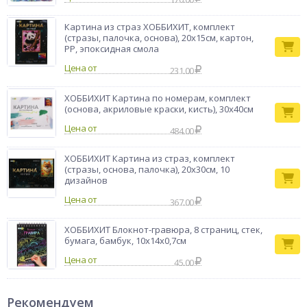
Картина из страз ХОББИХИТ, комплект
(стразы, палочка, основа), 20х15см, картон,
PP, эпоксидная смола
Цена от
231.00
ХОББИХИТ Картина по номерам, комплект
(основа, акриловые краски, кисть), 30х40см
Цена от
484.00
ХОББИХИТ Картина из страз, комплект
(стразы, основа, палочка), 20х30см, 10
дизайнов
Цена от
367.00
ХОББИХИТ Блокнот-гравюра, 8 страниц, стек,
бумага, бамбук, 10х14х0,7см
Цена от
45.00
Рекомендуем