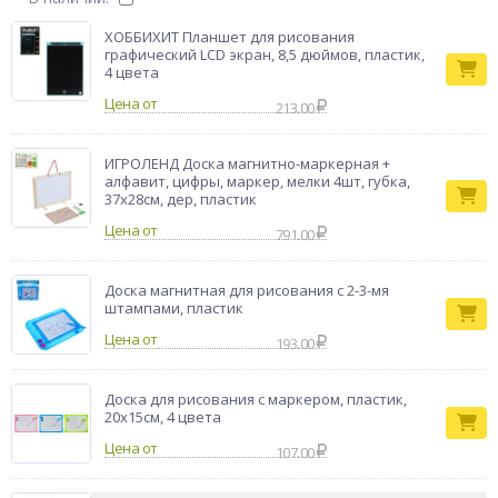
ХОББИХИТ Планшет для рисования
графический LCD экран, 8,5 дюймов, пластик,
4 цвета
Цена от
213.00
ИГРОЛЕНД Доска магнитно-маркерная +
алфавит, цифры, маркер, мелки 4шт, губка,
37х28см, дер, пластик
Цена от
791.00
Доска магнитная для рисования с 2-3-мя
штампами, пластик
Цена от
193.00
Доска для рисования с маркером, пластик,
20х15см, 4 цвета
Цена от
107.00