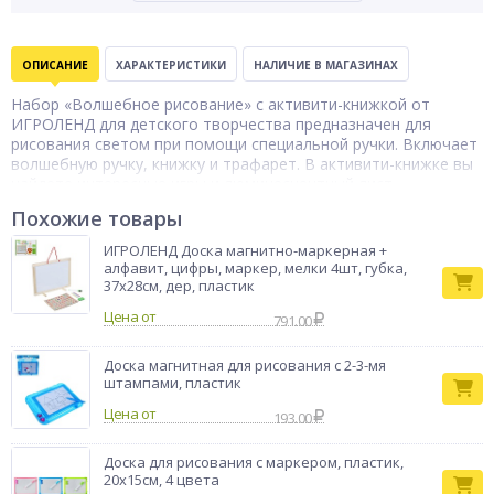
ОПИСАНИЕ
ХАРАКТЕРИСТИКИ
НАЛИЧИЕ В МАГАЗИНАХ
Набор «Волшебное рисование» с активити-книжкой от
ИГРОЛЕНД для детского творчества предназначен для
рисования светом при помощи специальной ручки. Включает
волшебную ручку, книжку и трафарет. В активити-книжке вы
найдете интересные игры и люминесцентный лист.
Волшебной ручкой-фонариком можно рисовать от руки
Похожие товары
любые рисунки или использовать трафареты. Необычная
книжка окунет ребенка в мир сказки и волшебства, подарит
ИГРОЛЕНД Доска магнитно-маркерная +
много радостных мгновений, а также научит малыша
алфавит, цифры, маркер, мелки 4шт, губка,
рисовать по образцу и поможет развить логику. Для работы
37х28см, дер, пластик
ручки используются 3 батарейки AG3. 4 дизайна в
Цена от
791.00
ассортименте.
Тип товара
Набор игровой
Доска магнитная для рисования с 2-3-мя
Бренд
ИГРОЛЕНД
штампами, пластик
Цена от
193.00
Доска для рисования с маркером, пластик,
20х15см, 4 цвета