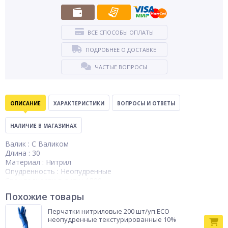
ВСЕ СПОСОБЫ ОПЛАТЫ
ПОДРОБНЕЕ О ДОСТАВКЕ
ЧАСТЫЕ ВОПРОСЫ
ОПИСАНИЕ
ХАРАКТЕРИСТИКИ
ВОПРОСЫ И ОТВЕТЫ
НАЛИЧИЕ В МАГАЗИНАХ
Валик : С Валиком
Длина : 30
Материал : Нитрил
Опудренность : Неопудренные
Срок годности в днях : 1800
Стерильность : Нестерильные
Похожие товары
Страна производства : Германия
Тип : Смотровые
Перчатки нитриловые 200 шт/уп.ECO
неопудренные текстурированные 10%