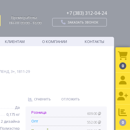
+7 (383) 312-04-24
Время работы:
ЗАКАЗАТЬ ЗВОНОК
ПН-ПТ 09:00 - 18:00
КЛИЕНТАМ
О КОМПАНИИ
КОНТАКТЫ
0
ЕНД, 3+, 1811-29
СРАВНИТЬ
ОТЛОЖИТЬ
Да
Розница
609.00
0,175 кг
Опт
2 дизайна
552.00
0
Полиэстер
*