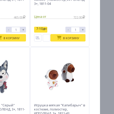
3+, 1811-04
Цена от
465.00
722.00
7-10дн
-
+
-
+
В КОРЗИНУ
В КОРЗИНУ
я "Серый"
Игрушка мягкая "Капибарыч" в
ЛЕНД, 3+, 1811-
костюме, полиэстер,
ИГРОЛЕНД, 3+, 1811-43