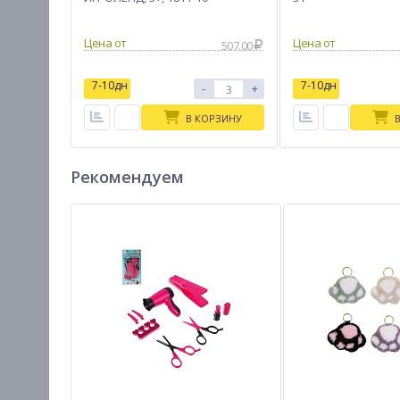
Цена от
Цена от
507.00
7-10дн
7-10дн
-
+
В КОРЗИНУ
Рекомендуем