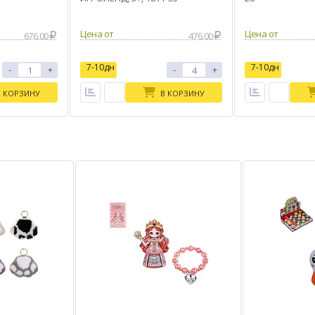
Цена от
Цена от
676.00
476.00
7-10дн
7-10дн
-
+
-
+
В КОРЗИНУ
В КОРЗИНУ