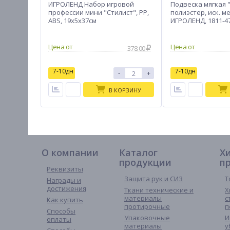
ИГРОЛЕНД Набор игровой
Подвеска мягкая 
профессии мини "Стилист", PP,
полиэстер, иск. ме
ABS, 19х5х37см
ИГРОЛЕНД, 1811-4
378.00
7-10дн
7-10дн
-
+
В КОРЗИНУ
О компании
Каталог
Х
продукции
п
Реквизиты
Защита рук и СИЗ
Т
Награды и
достижения
Ткани технические и
Х
материалы
с
Как купить
протирочные
п
Способы
Упаковочные
И
оплаты
материалы
у