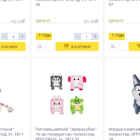
06
07
Цена от
Цена от
592.00
951.00
7-10дн
7-10дн
-
+
-
+
В КОРЗИНУ
В КОРЗИНУ
Котюня"
Питомец мягкий "Зверокубик"
Игрушка мягка
Д, 3+, 1811-
10 см, полиуретан, полиэстер,
полиэстер, ИГРО
ИГРОЛЕНД, 3+, 1811-35
28