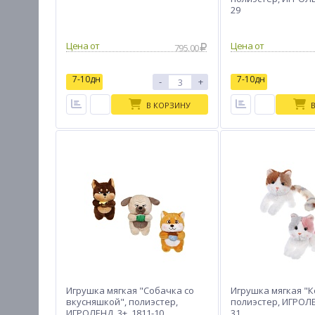
29
Цена от
Цена от
795.00
7-10дн
7-10дн
-
+
В КОРЗИНУ
Игрушка мягкая "Собачка со
Игрушка мягкая "
вкусняшкой", полиэстер,
полиэстер, ИГРОЛЕН
ИГРОЛЕНД, 3+, 1811-10
31