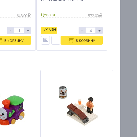
Цена от
648.00
572.00
7-10дн
-
+
-
+
В КОРЗИНУ
В КОРЗИНУ