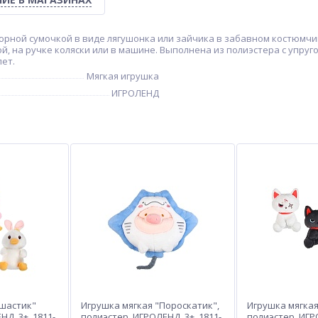
атюрной сумочкой в виде лягушонка или зайчика в забавном костюмч
, на ручке коляски или в машине. Выполнена из полиэстера с упруг
лет.
Мягкая игрушка
ИГРОЛЕНД
Ушастик"
Игрушка мягкая "Пороскатик",
Игрушка мягкая
Д, 3+, 1811-
полиэстер, ИГРОЛЕНД, 3+, 1811-
полиэстер, ИГРО