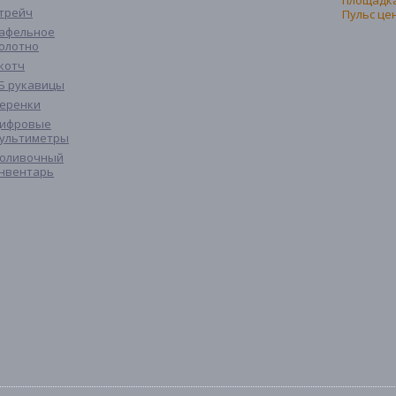
трейч
афельное
олотно
котч
Б рукавицы
еренки
ифровые
ультиметры
оливочный
нвентарь