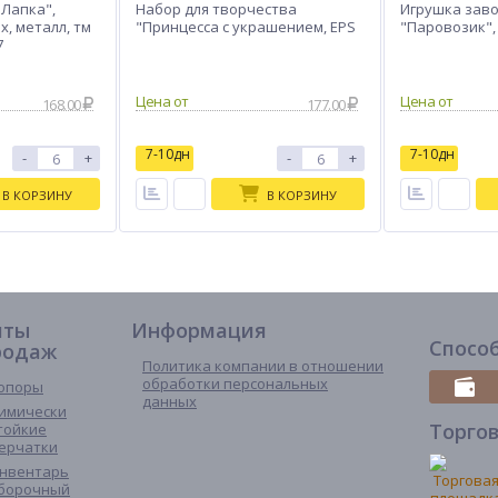
"Лапка",
Набор для творчества
Игрушка зав
х, металл, тм
"Принцесса с украшением, EPS
"Паровозик",
7
168.00
177.00
7-10дн
7-10дн
-
+
-
+
В КОРЗИНУ
В КОРЗИНУ
иты
Информация
Спосо
родаж
Политика компании в отношении
обработки персональных
опоры
данных
имически
Торго
тойкие
ерчатки
нвентарь
борочный