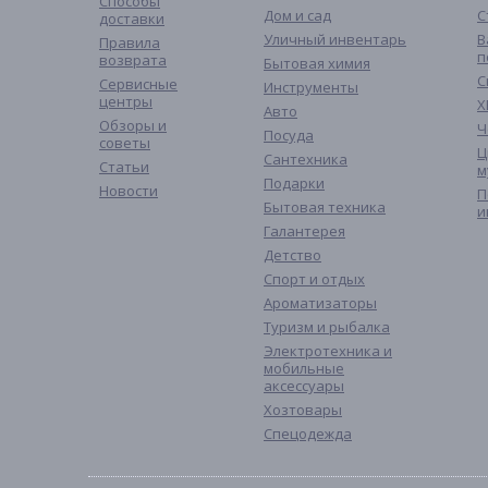
Способы
Дом и сад
С
доставки
Уличный инвентарь
В
Правила
п
возврата
Бытовая химия
С
Сервисные
Инструменты
центры
Х
Авто
Обзоры и
Ч
Посуда
советы
Ц
Сантехника
Статьи
м
Подарки
Новости
П
Бытовая техника
и
Галантерея
Детство
Спорт и отдых
Ароматизаторы
Туризм и рыбалка
Электротехника и
мобильные
аксессуары
Хозтовары
Спецодежда