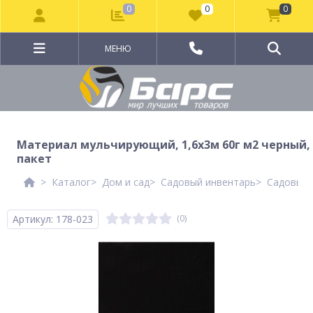
0
0
0
МЕНЮ
Материал мульчирующий, 1,6х3м 60г м2 черный,
пакет
Каталог
Дом и сад
Садовый инвентарь
Садовый 
Артикул: 178-023
(0)