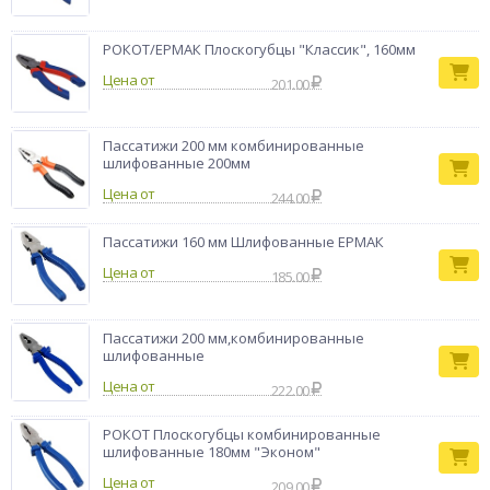
точностью и эффективностью.
Тип товара
Плоскогубцы
РОКОТ/ЕРМАК Плоскогубцы "Классик", 160мм
Бренд
Ермак
Цена от
201.00
Пассатижи 200 мм комбинированные
шлифованные 200мм
Цена от
244.00
Пассатижи 160 мм Шлифованные ЕРМАК
Цена от
185.00
Пассатижи 200 мм,комбинированные
шлифованные
Цена от
222.00
РОКОТ Плоскогубцы комбинированные
шлифованные 180мм "Эконом"
Цена от
209.00