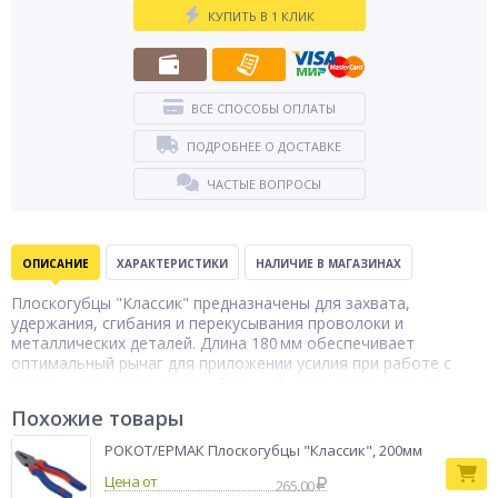
КУПИТЬ В 1 КЛИК
ВСЕ СПОСОБЫ ОПЛАТЫ
ПОДРОБНЕЕ О ДОСТАВКЕ
ЧАСТЫЕ ВОПРОСЫ
ОПИСАНИЕ
ХАРАКТЕРИСТИКИ
НАЛИЧИЕ В МАГАЗИНАХ
Плоскогубцы "Классик" предназначены для захвата,
удержания, сгибания и перекусывания проволоки и
металлических деталей. Длина 180 мм обеспечивает
оптимальный рычаг для приложении усилия при работе с
различными материалами. Прочный корпус гарантирует
долговечность и устойчивость к деформации, а
Похожие товары
эргономичные рукоятки обеспечивают удобный и надёжный
хват. Инструмент подходит как для бытового, так и для
РОКОТ/ЕРМАК Плоскогубцы "Классик", 200мм
профессионального применения, позволяя выполнять
Цена от
широкий спектр слесарных и монтажных задач с высокой
265.00