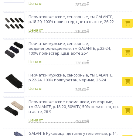
Цена от
287.00
Перчатки женские, сенсорные, тм GALANTE,
р.18-20, 100% полиэстер, цвета в ас-те, 26-22
Цена от
210.00
Перчатки мужские, сенсорные,
водонепроницаемые, тм GALANTE, р.22-24,
100% полиэстер, цв.в ас-те,26-1
Цена от
328.00
Перчатки мужские, сенсорные, тм GALANTE,
р.22-24, 100% полиуретан, черные, 26-24
Цена от
345.00
Перчатки женские с ремешком, сенсорные,
тм GALANTE, р.18-20, 50%ПУ, 50% полиэстер, цв.
в ас-те, 26-9
Цена от
492.00
GALANTE Рукавицы детские утепленные, р.14,