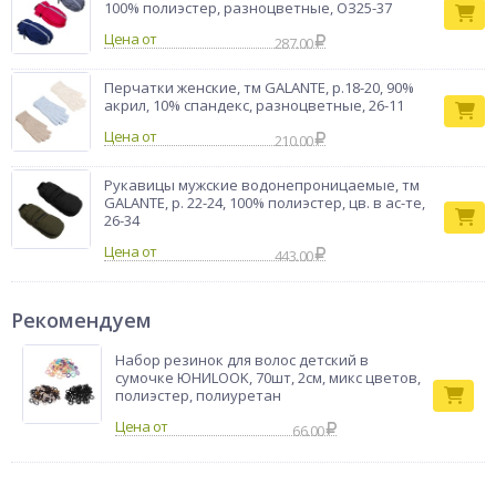
100% полиэстер, разноцветные, ОЗ25-37
Цена от
287.00
Перчатки женские, тм GALANTE, р.18-20, 90%
акрил, 10% спандекс, разноцветные, 26-11
Цена от
210.00
Рукавицы мужские водонепроницаемые, тм
GALANTE, р. 22-24, 100% полиэстер, цв. в ас-те,
26-34
Цена от
443.00
Рекомендуем
Набор резинок для волос детский в
сумочке ЮНИLOOK, 70шт, 2см, микс цветов,
полиэстер, полиуретан
66.00