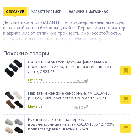
ОПИСАНИЕ
ХАРАКТЕРИСТИКИ
НАЛИЧИЕ В МАГАЗИНАХ
Детские перчатки GALANTE – это универсальный аксессуар
на каждый день в базовом дизайне. Перчатки из полиэстера
и акрила имеют отличную прочность и износостойкость,
легко отстирываются, защищают руки от холода,
комфортные и долговечные. Подходят для прогулок,
активных игр и занятий спортом на свежем воздухе. Легко
Похожие товары
отстирываются, сохраняя форму и цвет. Доступно 4 дизайна.
Размер 16.
GALANTE Перчатки мужские флисовые на
Тип товара
подкладке, р.22-24, 100% полиэстер, цвета в
Перчатки
ас-те, ОЗ25-23
Бренд
GALANTE
Цена от
279.00
Перчатки женские сенсорные, тм GALANTE,
р.18-20, 100% полиэстер, цв. в ас-те, 26-21
Цена от
361.00
Рукавицы детские на веревке,
водонепроницаемые, тм GALANTE, р.12, 100%
полиэстер,разноцветные, 26-20