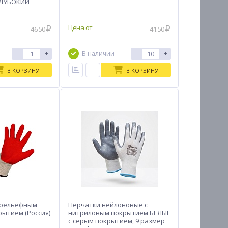
ГЛУБОКИЙ
Цена от
46.50
41.50
-
+
-
+
В наличии
В КОРЗИНУ
В КОРЗИНУ
с рельефным
Перчатки нейлоновые с
ытием (Россия)
нитриловым покрытием БЕЛЫЕ
с серым покрытием, 9 размер