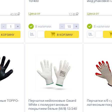
10/400
инд.упаковке 
ОБЛИВ 10/100
Цена от
Цена от
40.00
12.80
-
+
-
+
В наличии
В наличии
В КОРЗИНУ
В КОРЗИНУ
ные ТОРРО-
Перчатки нейлоновые Gward
Перчатки х/б 
White с полиуретановым
латексным покр
покрытием белые (M/8) 12/240