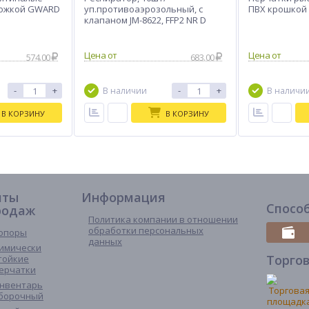
ложкой GWARD
уп.противоаэрозольный, с
ПВХ крошкой
клапаном JM-8622, FFP2 NR D
(аналог 3М 8122)
574.00
683.00
-
+
-
+
В наличии
В наличи
В КОРЗИНУ
В КОРЗИНУ
иты
Информация
Спосо
родаж
Политика компании в отношении
обработки персональных
опоры
данных
имически
Торго
тойкие
ерчатки
нвентарь
борочный