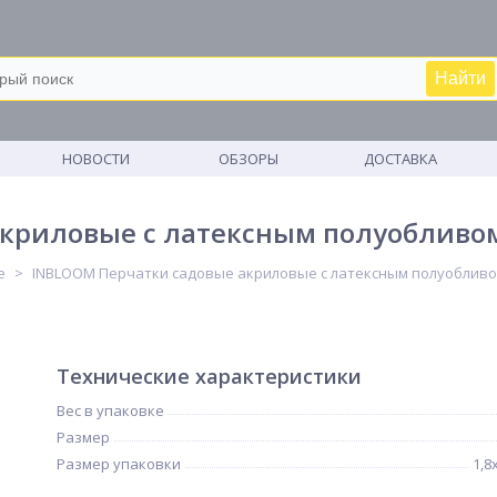
Найти
М
НОВОСТИ
ОБЗОРЫ
ДОСТАВКА
риловые с латексным полуобливом, -
е
INBLOOM Перчатки садовые акриловые с латексным полуобливом, -
Технические характеристики
Вес в упаковке
Размер
Размер упаковки
1,8