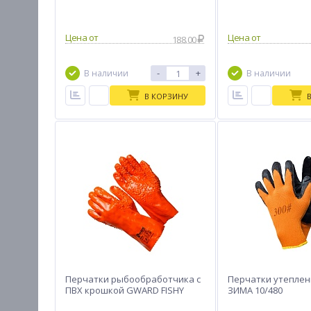
Цена от
Цена от
188.00
-
+
В наличии
В наличии
В КОРЗИНУ
Перчатки рыбообработчика с
Перчатки утеплен
ПВХ крошкой GWARD FISHY
ЗИМА 10/480