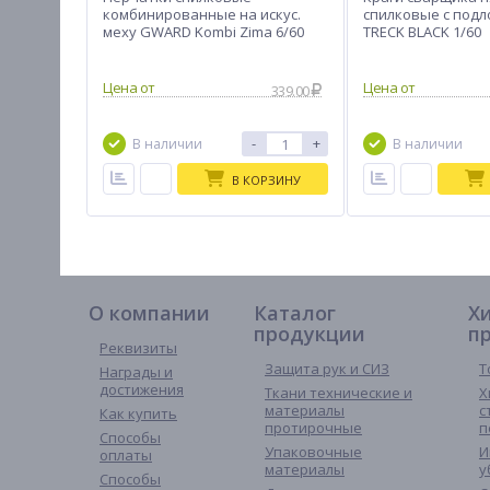
комбинированные на искус.
спилковые с под
меху GWARD Kombi Zima 6/60
TRECK BLACK 1/60
339.00
-
+
В наличии
В наличии
В КОРЗИНУ
О компании
Каталог
Х
продукции
п
Реквизиты
Защита рук и СИЗ
Т
Награды и
достижения
Ткани технические и
Х
материалы
с
Как купить
протирочные
п
Способы
Упаковочные
И
оплаты
материалы
у
Способы