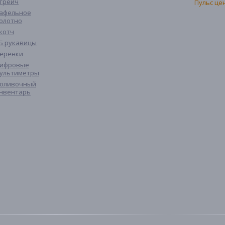
трейч
афельное
олотно
котч
Б рукавицы
еренки
ифровые
ультиметры
оливочный
нвентарь