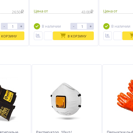
Цена от
Цена от
26.50
43.00
-
+
-
+
В наличии
В наличии
В КОРЗИНУ
В КОРЗИНУ
пятипалые
Респиратор, 10шт/
Перчатки ры