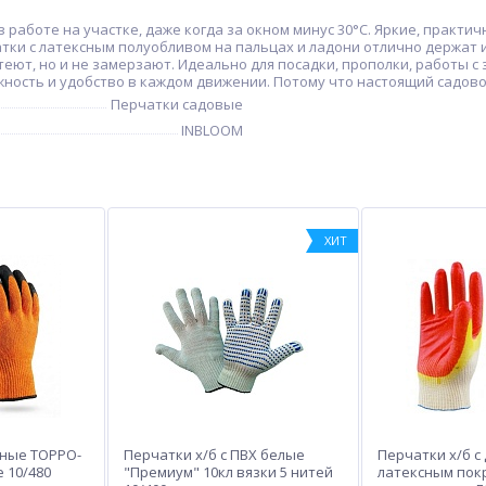
аботе на участке, даже когда за окном минус 30°C. Яркие, практич
тки с латексным полуобливом на пальцах и ладони отлично держат и
еют, но и не замерзают. Идеально для посадки, прополки, работы с з
жность и удобство в каждом движении. Потому что настоящий садовод 
Перчатки садовые
INBLOOM
ХИТ
ные ТОРРО-
Перчатки х/б с ПВХ белые
Перчатки х/б с
 10/480
"Премиум" 10кл вязки 5 нитей
латексным пок