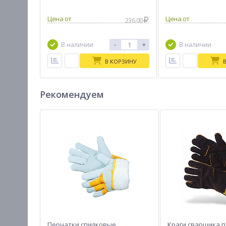
Цена от
Цена от
236.00
-
+
В наличии
В наличии
В КОРЗИНУ
Рекомендуем
Перчатки спилковые
Краги сварщика 