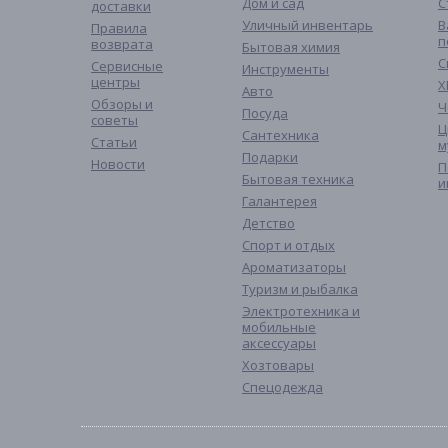
Дом и сад
С
доставки
Уличный инвентарь
В
Правила
п
возврата
Бытовая химия
С
Сервисные
Инструменты
центры
Х
Авто
Обзоры и
Ч
Посуда
советы
Ц
Сантехника
Статьи
м
Подарки
Новости
П
Бытовая техника
и
Галантерея
Детство
Спорт и отдых
Ароматизаторы
Туризм и рыбалка
Электротехника и
мобильные
аксессуары
Хозтовары
Спецодежда