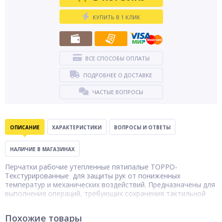
КУПИТЬ В 1 КЛИК
ВСЕ СПОСОБЫ ОПЛАТЫ
ПОДРОБНЕЕ О ДОСТАВКЕ
ЧАСТЫЕ ВОПРОСЫ
ОПИСАНИЕ
ХАРАКТЕРИСТИКИ
ВОПРОСЫ И ОТВЕТЫ
НАЛИЧИЕ В МАГАЗИНАХ
Перчатки рабочие утепленные пятипалые ТОРРО-
Текстурированные для защиты рук от пониженных
температур и механических воздействий. Предназначены для
выполнения операций, требующих сохранения тактильной
чувствительности в холодное время года.
• Материал основы: акрил
Похожие товары
• Материал покрытия: вспененный латекс (один слой)