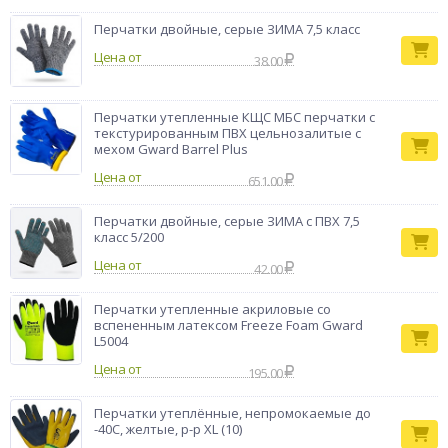
Перчатки двойные, серые ЗИМА 7,5 класс
Цена от
38.00
Перчатки утепленные КЩС МБС перчатки с
текстурированным ПВХ цельнозалитые с
мехом Gward Barrel Plus
Цена от
651.00
Перчатки двойные, серые ЗИМА с ПВХ 7,5
класс 5/200
Цена от
42.00
Перчатки утепленные акриловые со
вспененным латексом Freeze Foam Gward
L5004
Цена от
195.00
Перчатки утеплённые, непромокаемые до
-40С, желтые, р-р XL (10)