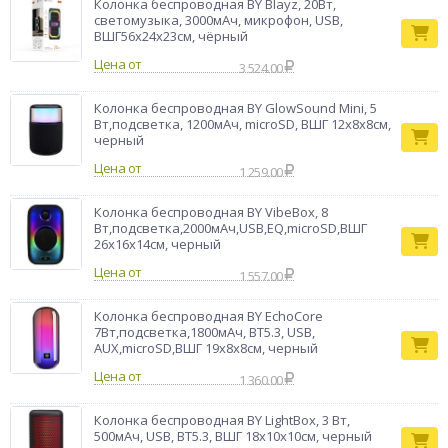
Колонка беспроводная BY Blayz, 20Вт,
светомузыка, 3000мАч, микрофон, USB,
ВШГ56x24x23см, чёрный
Цена от
3 524.00
Колонка беспроводная BY GlowSound Mini, 5
Вт,подсветка, 1200мАч, microSD, ВШГ 12x8x8см,
черный
Цена от
1 259.00
Колонка беспроводная BY VibeBox, 8
Вт,подсветка,2000мАч,USB,EQ,microSD,ВШГ
26x16x14см, черный
Цена от
1 557.00
Колонка беспроводная BY EchoCore
7Вт,подсветка,1800мАч, BT5.3, USB,
AUX,microSD,ВШГ 19x8x8см, черный
Цена от
1 360.00
Колонка беспроводная BY LightBox, 3 Вт,
500мАч, USB, BT5.3, ВШГ 18x10x10см, черный