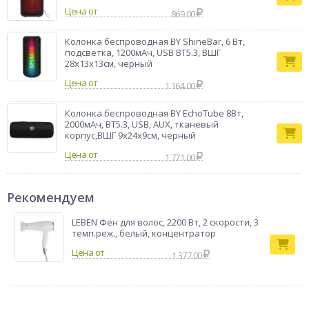
Цена от
869.00
Колонка беспроводная BY ShineBar, 6 Вт,
подсветка, 1200мАч, USB BT5.3, ВШГ
28x13x13см, черный
Цена от
1 164.00
Колонка беспроводная BY EchoTube 8Вт,
2000мАч, BT5.3, USB, AUX, тканевый
корпус,ВШГ 9x24x9см, черный
Цена от
1 771.00
Рекомендуем
LEBEN Фен для волос, 2200 Вт, 2 скорости, 3
темп.реж., белый, концентратор
1 377.00